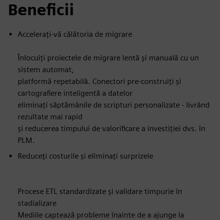
Beneficii
Accelerați-vă călătoria de migrare
Înlocuiți proiectele de migrare lentă și manuală cu un
sistem automat,
platformă repetabilă. Conectori pre-construiți și
cartografiere inteligentă a datelor
eliminați săptămânile de scripturi personalizate - livrând
rezultate mai rapid
și reducerea timpului de valorificare a investiției dvs. în
PLM.
Reduceți costurile și eliminați surprizele
Procese ETL standardizate și validare timpurie în
stadializare
Mediile captează probleme înainte de a ajunge la