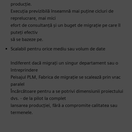
producție.
Execuția previzibilă înseamnă mai puține cicluri de
reprelucrare, mai mici
efort de consultanță și un buget de migrație pe care îl
puteți efectiv
să se bazeze pe.
Scalabil pentru orice mediu sau volum de date
Indiferent dacă migrați un singur departament sau o
întreprindere
Peisajul PLM, Fabrica de migrație se scalează prin vrac
paralel
Încărcătoare pentru a se potrivi dimensiunii proiectului
dvs. - de la pilot la complet
lansarea producției, fără a compromite calitatea sau
termenele.