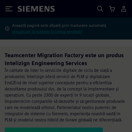
Siemens
Această pagină este afișată prin traducere automată.
Vizualizați în schimb în limba engleză?
Teamcenter Migration Factory este un produs
Intelizign Engineering Services
În calitate de lider în serviciile digitale de ciclu de viață a
produselor, Intelizign oferă servicii de PLM și digitalizare
End2End de nivel superior concepute pentru a eficientiza
dezvoltarea produsului dvs. de la concept la implementare și
operațiuni. Cu peste 2300 de experți în 9 locații globale,
împuternicim companiile să dezvolte și să gestioneze produsele
care ne modelează viitorul. Parteneriatul nostru puternic de
integrator de sisteme cu Siemens, experiența noastră vastă în
PLM și modelul nostru hibrid de livrare globală ne diferențiază.