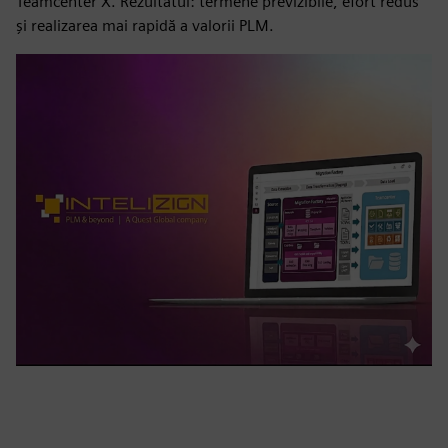
Teamcenter X. Rezultatul: termene previzibile, efort redus
și realizarea mai rapidă a valorii PLM.