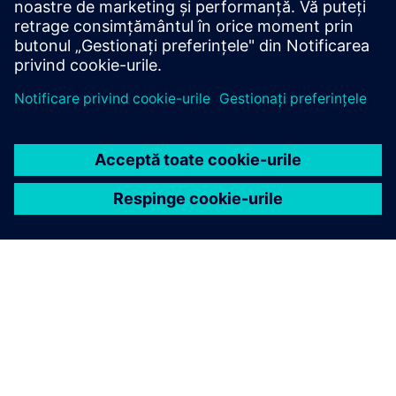
mai rapidă
adaptarea la un model de date în evoluție la scară.