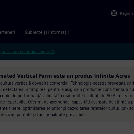
Region
arteneri
Subiecte și informații
ți în schimb în limba engleză?
ted Vertical Farm este un produs Infinite Acres
icultură verticală dovedită comercial. Tehnologia noastră brevetată unif
și detectarea în timp real pentru a asigura o producție consistentă și 
eceniu de performanță validată în mai multe facilități de 80 Acres Farm
tate repetabile. Oferim, de asemenea, capacități avansate de știință a pl
ante tinere, optimizarea soiurilor și dezvoltarea rețetelor culturilor - 
recizie, puritate și funcționalitate previzibilă.