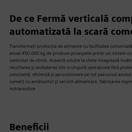
De ce Fermă verticală com
automatizată la scară com
Transformați producția de alimente cu facilitatea comercială 
anual 450.000 kg de produse proaspete printr-un sistem c
controlat de climă. Această soluție la cheie integrează însă
recoltarea și ambalarea într-o singură operațiune fără probl
constantă, eficiență și aprovizionare pe tot parcursul anului. 
comerț cu amănuntul și servicii alimentare, fabricarea ingre
nutraceutice.
Beneficii