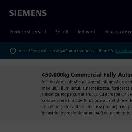
Siemens
Produse si servicii
Soluții
Industrii
Rețeaua de p
Această pagină este afișată prin traducere automată.
Vizualiza
450,000kg Commercial Fully-Automa
Infinite Acres oferă o platformă integrată de agr
mediului, iluminatul, automatizarea, fertigarea 
ridicat pe tot parcursul anului. Cu aproape un d
noastre oferă timp de funcționare fiabil și rezul
cercetare și dezvoltare - inclusiv producția de pl
industriei ingredientelor pe bază de plante prin p