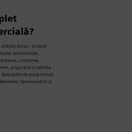
plet
ercială?
Infinite Acres - livrând
omplet automatizat,
mânțarea, creșterea,
eme, asigurând o calitate
Aplicațiile de piață includ:
dientelor, farmaceutice și