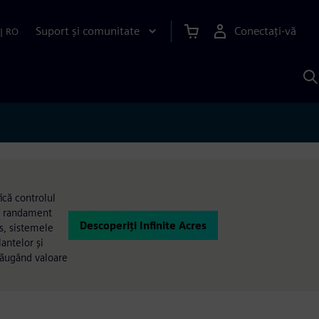
Suport și comunitate
Conectați-vă
|
RO
C
c
S
ică controlul
cu randament
Descoperiți Infinite Acres
s, sistemele
antelor și
adăugând valoare