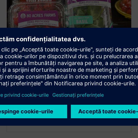
Puterea lanțului de
aprovizionare
Producția localizată și durabilă reduce riscurile de
transport și sezoniere.