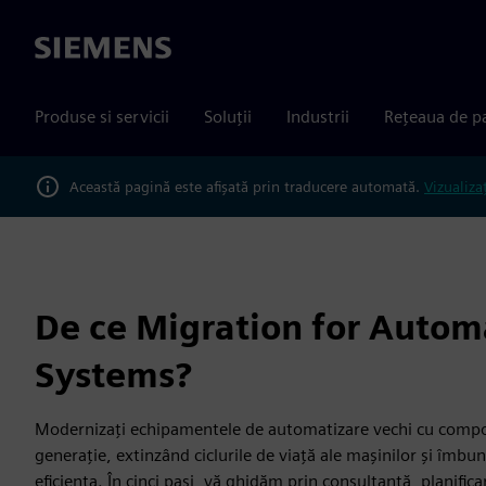
Siemens
Produse si servicii
Soluții
Industrii
Rețeaua de p
Această pagină este afișată prin traducere automată.
Vizualiza
De ce Migration for Autom
Systems?
Modernizați echipamentele de automatizare vechi cu comp
generație, extinzând ciclurile de viață ale mașinilor și îmbună
eficiența. În cinci pași, vă ghidăm prin consultanță, planifi