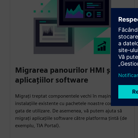
Migrarea panourilor HMI și a
aplicațiilor software
Migrați treptat componentele vechi în mașinile și
instalațiile existente cu pachetele noastre complete,
gata de utilizare. De asemenea, vă putem ajuta să
migrați aplicațiile software către platforma țintă (de
exemplu, TIA Portal).