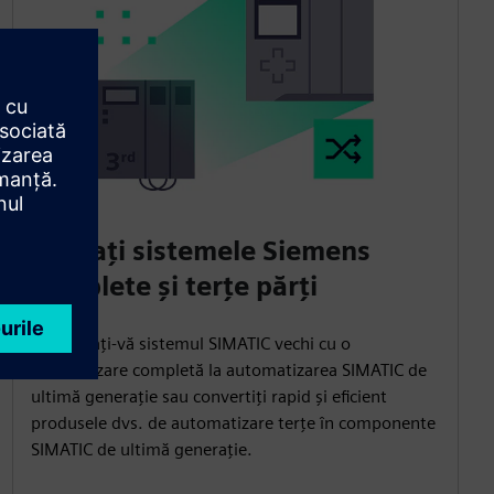
Migrați sistemele Siemens
complete și terțe părți
Actualizați-vă sistemul SIMATIC vechi cu o
modernizare completă la automatizarea SIMATIC de
ultimă generație sau convertiți rapid și eficient
produsele dvs. de automatizare terțe în componente
SIMATIC de ultimă generație.