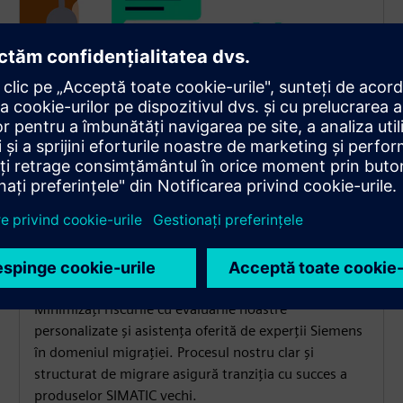
Reduceți riscurile cu ajutorul
evaluării și asistenței privind
migrația
Minimizaţi riscurile cu evaluările noastre
personalizate şi asistenţa oferită de experţii Siemens
în domeniul migraţiei. Procesul nostru clar și
structurat de migrare asigură tranziția cu succes a
produselor SIMATIC vechi.