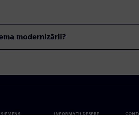
 tema modernizării?
 SIEMENS
INFORMAȚII DESPRE
CONT
COMPANIE
noi
Conta
Compania
erea
Sediil