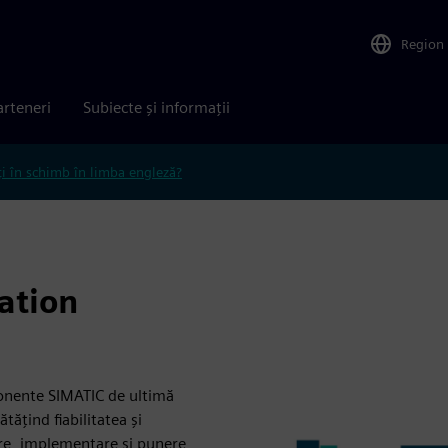
Region
arteneri
Subiecte și informații
ți în schimb în limba engleză?
ation
onente SIMATIC de ultimă
tățind fiabilitatea și
care, implementare și punere