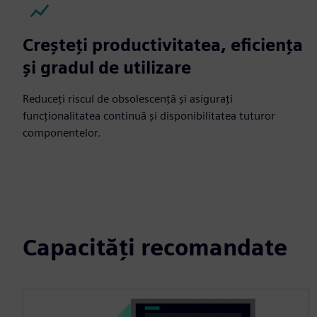
Creșteți productivitatea, eficiența
și gradul de utilizare
Reduceți riscul de obsolescență și asigurați
funcționalitatea continuă și disponibilitatea tuturor
componentelor.
Capacități recomandate