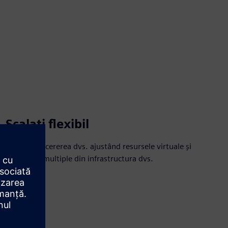
Scalați flexibil
Creșteți cu cererea dvs. ajustând resursele virtuale și
instanțele multiple din infrastructura dvs.