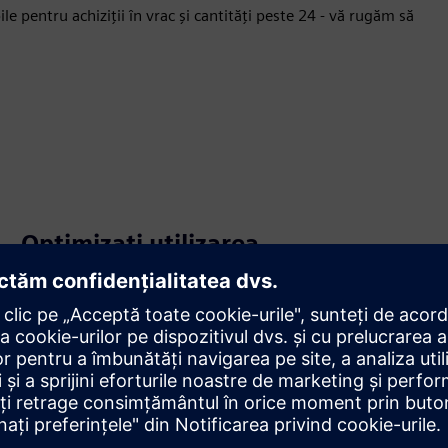
e pentru achiziții în vrac și cantități peste 24 - vă rugăm să
Optimizați utilizarea
Realizați utilizarea optimă a infrastructurii IT existente și a
mecanismelor IT (de exemplu, backup, setări HA) pentru
cazurile de utilizare OT.