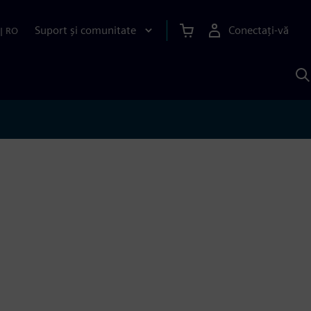
Suport și comunitate
Conectați-vă
|
RO
C
c
S