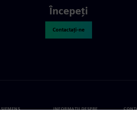
Începeți
Contactați-ne
 SIEMENS
INFORMAȚII DESPRE
CONT
COMPANIE
noi
Conta
Compania
erea
Sediil