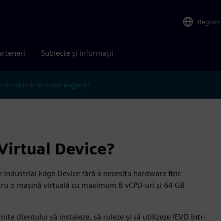
Region
arteneri
Subiecte și informații
ți în schimb în limba engleză?
 Virtual Device?
e Industrial Edge Device fără a necesita hardware fizic
entru o mașină virtuală cu maximum 8 vCPU-uri și 64 GB
 clientului să instaleze, să ruleze și să utilizeze IEVD într-