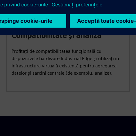
Compatibilitate și analiză
Profitați de compatibilitatea funcțională cu
dispozitivele hardware Industrial Edge și utilizați în
infrastructura virtuală existentă pentru agregarea
datelor și sarcini centrale (de exemplu, analize).