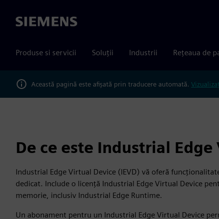
Siemens
Produse si servicii
Soluții
Industrii
Rețeaua de p
Această pagină este afișată prin traducere automată.
Vizualiza
De ce este Industrial Edge
Industrial Edge Virtual Device (IEVD) vă oferă funcționalitat
dedicat. Include o licență Industrial Edge Virtual Device p
memorie, inclusiv Industrial Edge Runtime.
Un abonament pentru un Industrial Edge Virtual Device permite