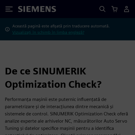
Siemens
Această pagină este afișată prin traducere automată.
Vizualizați în schimb în limba engleză?
De ce SINUMERIK
Optimization Check?
Performanța mașinii este puternic influențată de
parametrizare și de interacțiunea dintre mecanică și
sistemele de control. SINUMERIK Optimization Check oferă
analize experte ale arhivelor NC, măsurătorilor Auto Servo
Tuning și datelor specifice mașinii pentru a identifica