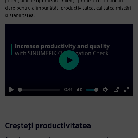
potențialul de optimizare. Clienții primesc recomandări
clare pentru a îmbunătăți productivitatea, calitatea mișcării
și stabilitatea.
Play
00:44
Play
Mute
Settings
PIP
Enter
fulls
Creșteți productivitatea