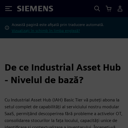
Siemens
Această pagină este afișată prin traducere automată.
Vizualizați în schimb în limba engleză?
De ce Industrial Asset Hub
- Nivelul de bază?
Cu Industrial Asset Hub (IAH) Basic Tier vă puteți abona la
setul complet de capabilități al serviciului nostru modular
SaaS, permițând descoperirea fără probleme a activelor OT,
consolidarea stocurilor la fața locului, capacități unice de
identificare și contextualizare a inventarului. Începeți-vă