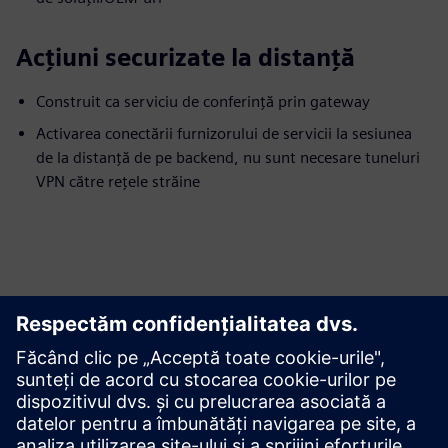
Acțiuni securizate la distanță
Construit ca serviciu de conferință prin gateway
Activarea conectării furnizorului de servicii la sesiunea
de la distanță de pe backend, nu sunt necesare tuneluri
VPN către rețele străine
Începeți