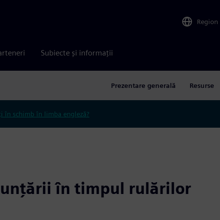
Region
arteneri
Subiecte și informații
Prezentare generală
Resurse
ți în schimb în limba engleză?
nțării în timpul rulărilor