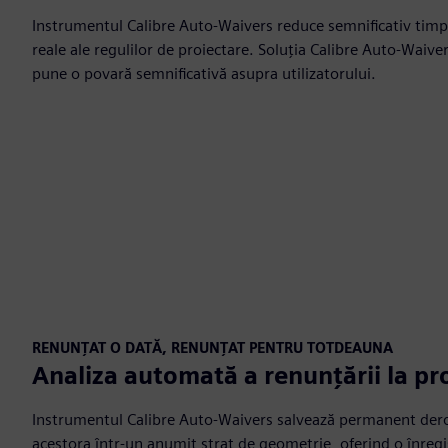
Instrumentul Calibre Auto-Waivers reduce semnificativ timpul
reale ale regulilor de proiectare. Soluția Calibre Auto-Waivers
pune o povară semnificativă asupra utilizatorului.
RENUNȚAT O DATĂ, RENUNȚAT PENTRU TOTDEAUNA
Analiza automată a renunțării la pr
Instrumentul Calibre Auto-Waivers salvează permanent derog
acestora într-un anumit strat de geometrie, oferind o înregi