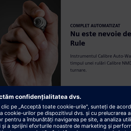
COMPLET AUTOMATIZAT
Nu este nevoie de
Rule
Instrumentul Calibre Auto-Wa
timpul unei rulări Calibre NMDR
turnare.