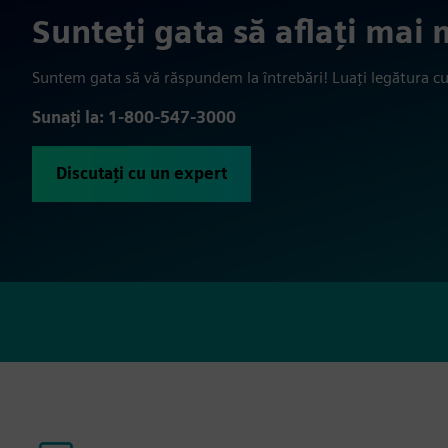
Sunteți gata să aflați mai
Suntem gata să vă răspundem la întrebări! Luați legătura cu
Sunați la: 1-800-547-3000
Discutați cu un expert