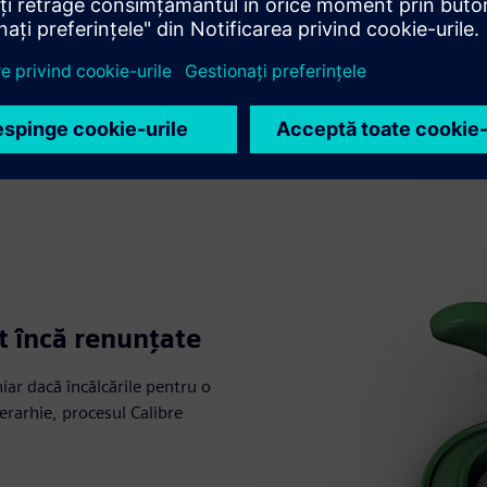
t încă renunțate
iar dacă încălcările pentru o
erarhie, procesul Calibre