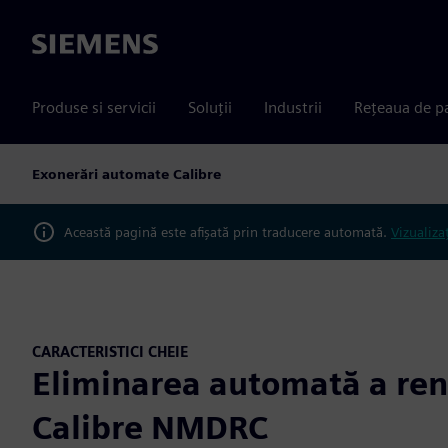
Siemens
Produse si servicii
Soluții
Industrii
Rețeaua de p
Exonerări automate Calibre
Această pagină este afișată prin traducere automată.
Vizualiza
CARACTERISTICI CHEIE
Eliminarea automată a renu
Calibre NMDRC