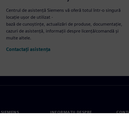
Centrul de asistență Siemens vă oferă totul într-o singură
locație ușor de utilizat -
bază de cunoștințe, actualizări de produse, documentație,
cazuri de asistență, informații despre licență/comandă și
multe altele.
Contactați asistența
 SIEMENS
INFORMAȚII DESPRE
CONT
COMPANIE
noi
Conta