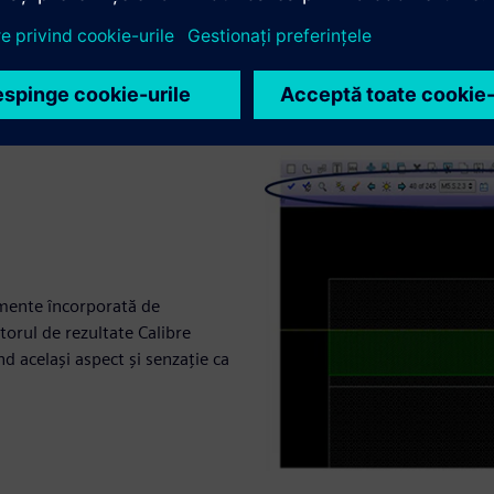
umente încorporată de
atorul de rezultate Calibre
d același aspect și senzație ca