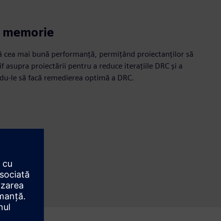
n memorie
ă cea mai bună performanță, permițând proiectanților să
f asupra proiectării pentru a reduce iterațiile DRC și a
du-le să facă remedierea optimă a DRC.