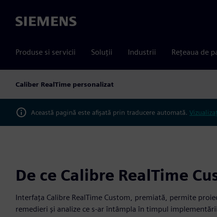
Siemens
Produse si servicii
Soluții
Industrii
Rețeaua de p
Caliber RealTime personalizat
Această pagină este afișată prin traducere automată.
Vizualiza
De ce Calibre RealTime Cu
Interfața Calibre RealTime Custom, premiată, permite proie
remedieri și analize ce s-ar întâmpla în timpul implementăr