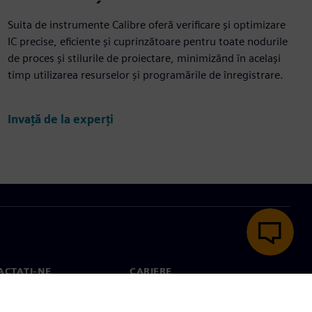
Suita de instrumente Calibre oferă verificare și optimizare
IC precise, eficiente și cuprinzătoare pentru toate nodurile
de proces și stilurile de proiectare, minimizând în același
timp utilizarea resurselor și programările de înregistrare.
Învață de la experți
ACTAȚI-NE
CARIERE
ct
Locuri de muncă și cariere