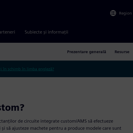
Region
arteneri
Subiecte și informații
Prezentare generală
Resurse
ți în schimb în limba engleză?
stom?
ctanților de circuite integrate custom/AMS să efectueze
ii și să ajusteze machete pentru a produce modele care sunt