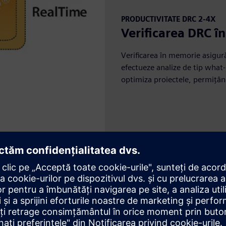
PRODUCTIVITATE DRC 2-4X
Verificarea DRC î
Verificarea în memorie asigur
efectueze analize de tip what-i
optimiza proiectele, permițân