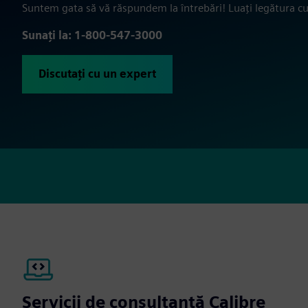
Suntem gata să vă răspundem la întrebări! Luați legătura cu
Sunați la: 1-800-547-3000
Discutați cu un expert
Servicii de consultanță Calibre