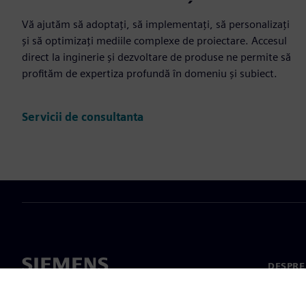
Vă ajutăm să adoptați, să implementați, să personalizați
și să optimizați mediile complexe de proiectare. Accesul
direct la inginerie și dezvoltare de produse ne permite să
profităm de expertiza profundă în domeniu și subiect.
Servicii de consultanta
DESPRE
Despre 