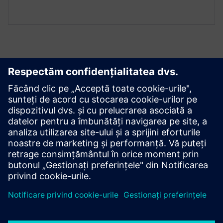
Explorați resursele și
produsele conexe
Condiții preliminare
Acces la SQL Database