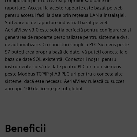
configurabil pentru crearea propriilor șabloane de
raportare. Accesul la aceste rapoarte este bazat pe web
pentru accesul facil la date prin rețeaua LAN a instalației.
Software-ul de raportare industrial bazat pe web
AerialView v3.0 este soluția perfectă pentru configurarea și
generarea de rapoarte personalizate pentru sistemele dvs.
de automatizare. Cu conectori simpli la PLC Siemens peste
S7 puteți crea propria bază de date, vă puteți conecta la o
bază de date SQL existentă. Conectorii noștri pentru
instrumente sursă de date pentru PLC-uri non-siemens
peste Modbus TCP/IP și AB PLC-uri pentru a conecta alte
sisteme, dacă este necesar. AerialView rulează cu succes
aproape 100 de licențe pe tot globul.
Beneficii