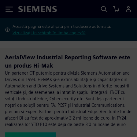
Siemens
Această pagină este afișată prin traducere automată.
Vizualizați în schimb în limba engleză?
AerialView Industrial Reporting Software este
un produs Hi-Mak
Un partener OT puternic pentru divizia Siemens Automation and
Drives din 1993. Hi-MAK și-a extins abilitățile și capacitățile din
Automation and Drive Systems and Solutions în diferite industrii
verticale și, de asemenea, a intrat în spațiul integrării IT/OT cu
soluții Industrial Edge, Cybersecurity etc. Sunt deja partenerii
noștri de soluții pentru FA, PCS7 și Industrial Communications,
precum și Expert Partner pentru Industrial Edge. Veniturile lor de
afaceri DI au fost de aproximativ 3'2 milioane de euro, în FY24,
realizarea lor YTD P10 este deja de peste 3'0 milioane de euro