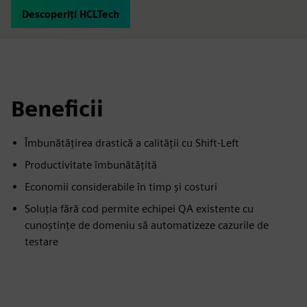
Descoperiți HCLTech
Beneficii
Îmbunătățirea drastică a calității cu Shift-Left
Productivitate îmbunătățită
Economii considerabile în timp și costuri
Soluția fără cod permite echipei QA existente cu
cunoștințe de domeniu să automatizeze cazurile de
testare