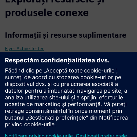
produsele conexe
Informații și resurse suplimentare
Flyer Active Tester
Mai multe informații
Condiții preliminare
JDK 8 sau mai mare
Browserul Chrome
Borcane de seleniu (open source)
Borcane de castraveți (open source)
Aplicație CD CI (opțional)