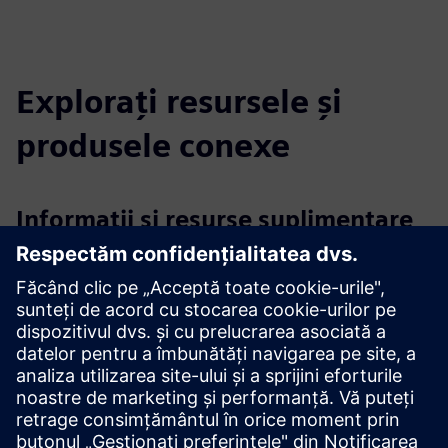
Explorați resursele și
produsele conexe
Informații și resurse suplimentare
Aflați mai multe
Condiții preliminare
Scheme P&I, desene, planuri de etaj și machete, trimiteri de
proiectare a sistemului
baza de date pentru import
backup-ul sistemelor vechi;