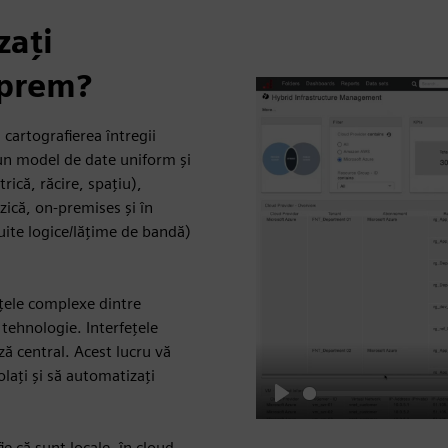
zați
-prem?
cartografierea întregii
tr-un model de date uniform și
rică, răcire, spațiu),
izică, on-premises și în
cuite logice/lățime de bandă)
țele complexe dintre
 tehnologie. Interfețele
ză central. Acest lucru vă
olați și să automatizați
Play
e că sunt locale, în cloud