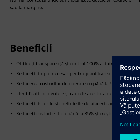
sau la margine.
Beneficii
Obțineți transparență și control 100% al infrastructurilor
Reduceți timpul necesar pentru planificarea ferestrelor d
Reducerea costurilor de operare cu până la 50%
Identificați incidentele și cauzele acestora de 4 ori mai ra
Reduceți riscurile și cheltuielile de afaceri cauzate de înt
Reduceți costurile IT cu până la 35% și creșteți profitabil