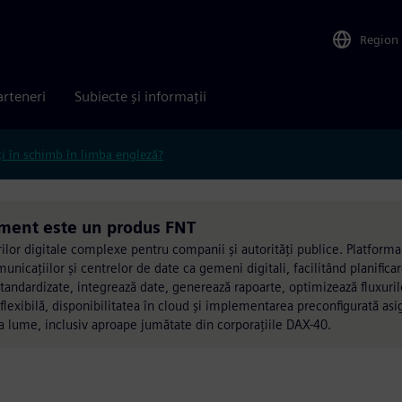
Region
arteneri
Subiecte și informații
ți în schimb în limba engleză?
ment este un produs FNT
urilor digitale complexe pentru companii și autorități publice. Platfor
omunicațiilor și centrelor de date ca gemeni digitali, facilitând planific
tandardizate, integrează date, generează rapoarte, optimizează fluxuril
flexibilă, disponibilitatea în cloud și implementarea preconfigurată asi
 lume, inclusiv aproape jumătate din corporațiile DAX-40.