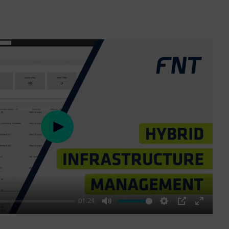
Play
01:24
Mute
Settings
PIP
Enter
fullscre