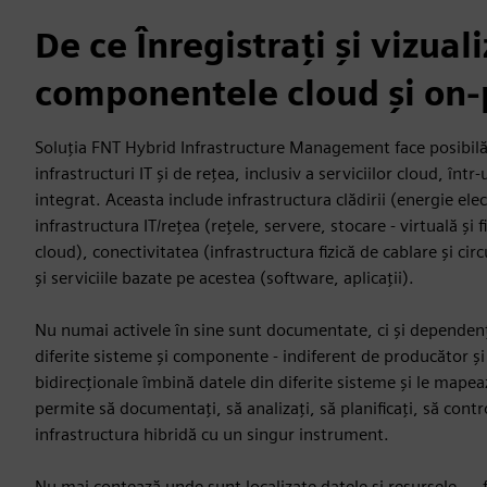
De ce Înregistrați și vizuali
componentele cloud și on
Soluția FNT Hybrid Infrastructure Management face posibilă 
infrastructuri IT și de rețea, inclusiv a serviciilor cloud, în
integrat. Aceasta include infrastructura clădirii (energie elect
infrastructura IT/rețea (rețele, servere, stocare - virtuală și f
cloud), conectivitatea (infrastructura fizică de cablare și cir
și serviciile bazate pe acestea (software, aplicații).
Nu numai activele în sine sunt documentate, ci și dependen
diferite sisteme și componente - indiferent de producător și
bidirecționale îmbină datele din diferite sisteme și le mapea
permite să documentați, să analizați, să planificați, să contr
infrastructura hibridă cu un singur instrument.
Nu mai contează unde sunt localizate datele și resursele — fi