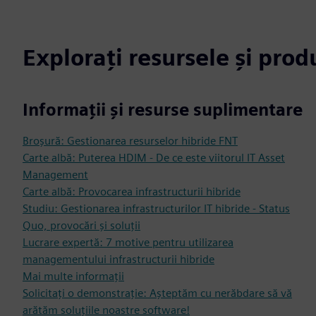
Explorați resursele și pro
Informații și resurse suplimentare
Broșură: Gestionarea resurselor hibride FNT
Carte albă: Puterea HDIM - De ce este viitorul IT Asset
Management
Carte albă: Provocarea infrastructurii hibride
Studiu: Gestionarea infrastructurilor IT hibride - Status
Quo, provocări și soluții
Lucrare expertă: 7 motive pentru utilizarea
managementului infrastructurii hibride
Mai multe informații
Solicitați o demonstrație: Așteptăm cu nerăbdare să vă
arătăm soluțiile noastre software!