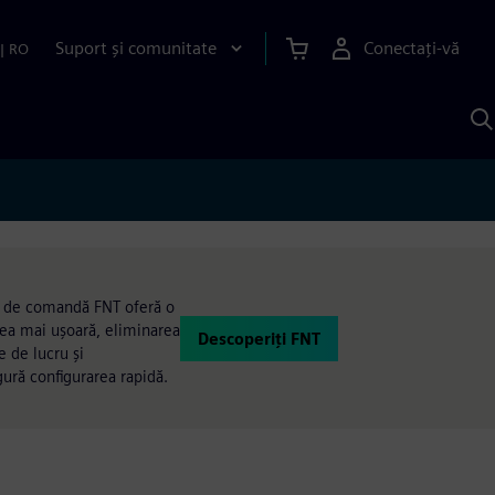
Suport și comunitate
Conectați-vă
|
RO
C
c
S
ma de comandă FNT oferă o
area mai ușoară, eliminarea
Descoperiți FNT
e de lucru și
gură configurarea rapidă.