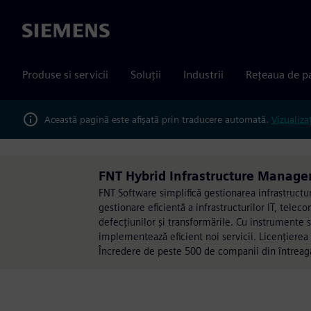
Siemens
Produse si servicii
Soluții
Industrii
Rețeaua de p
Această pagină este afișată prin traducere automată.
Vizualiza
FNT Hybrid Infrastructure Manage
FNT Software simplifică gestionarea infrastruct
gestionare eficientă a infrastructurilor IT, telec
defecțiunilor și transformările. Cu instrumente s
implementează eficient noi servicii. Licențierea 
Încredere de peste 500 de companii din întreaga