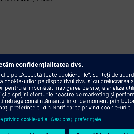
 IT
e întreținere cu 95%
pid
reruperi și eșecuri cu până la 50%
itatea cu 20-30%