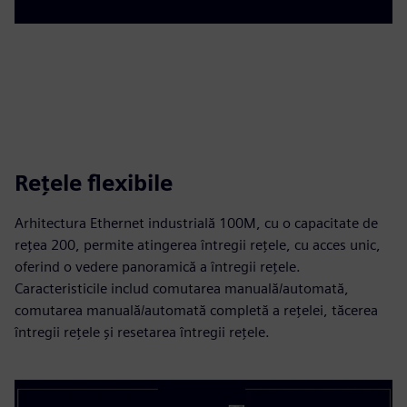
Rețele flexibile
Arhitectura Ethernet industrială 100M, cu o capacitate de
rețea 200, permite atingerea întregii rețele, cu acces unic,
oferind o vedere panoramică a întregii rețele.
Caracteristicile includ comutarea manuală/automată,
comutarea manuală/automată completă a rețelei, tăcerea
întregii rețele și resetarea întregii rețele.