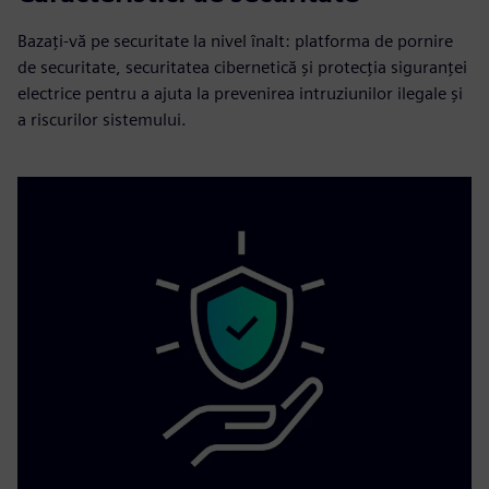
Bazați-vă pe securitate la nivel înalt: platforma de pornire
de securitate, securitatea cibernetică și protecția siguranței
electrice pentru a ajuta la prevenirea intruziunilor ilegale și
a riscurilor sistemului.