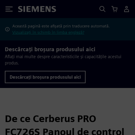
Siemens
Această pagină este afișată prin traducere automată.
Vizualizați în schimb în limba engleză?
Descărcați broșura produsului aici
Aflați mai multe despre caracteristicile și capacitățile acestui
produs.
Descărcați broșura produsului aici
De ce Cerberus PRO
FC726S Panoul de control