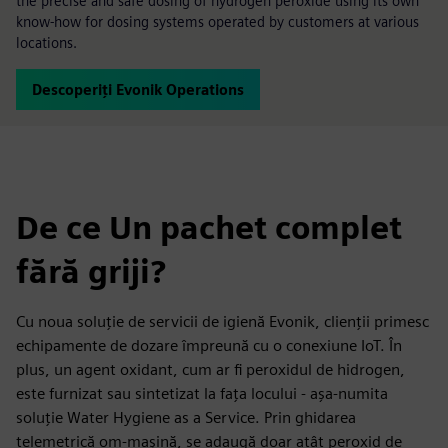
the precise and safe dosing of hydrogen peroxide using its own
know-how for dosing systems operated by customers at various
locations.
Descoperiți Evonik Operations
De ce Un pachet complet
fără griji?
Cu noua soluție de servicii de igienă Evonik, clienții primesc
echipamente de dozare împreună cu o conexiune IoT. În
plus, un agent oxidant, cum ar fi peroxidul de hidrogen,
este furnizat sau sintetizat la fața locului - așa-numita
soluție Water Hygiene as a Service. Prin ghidarea
telemetrică om-mașină, se adaugă doar atât peroxid de