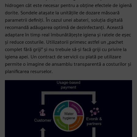
hidrogen cât este necesar pentru a obține efectele de igienă
dorite. Sondele atașate la unitățile de dozare măsoară
parametrii definiți. În cazul unei abateri, soluția digitală
recomandă adăugarea optimă de dezinfectanți. Această
adaptare în timp real îmbunătățește igiena și ratele de eșec
și reduce costurile. Utilizatorii primesc astfel un „pachet
complet fără griji” și nu trebuie să-și facă griji cu privire la
igiena apei. Un contract de servicii cu plată pe utilizare
permite o imagine de ansamblu transparentă a costurilor și
planificarea resurselor.