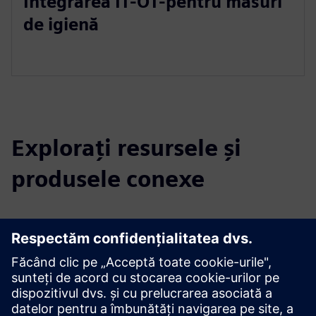
Integrarea IT-OT-pentru măsuri
de igienă
Explorați resursele și
produsele conexe
Informații și resurse suplimentare
Evonik - Active Oxygens - Water Hygiene as a Service
Cultivarea curată - Elementele Evonik 2/2024
Ce este peroxidul de hidrogen?
Produse cu peroxid de hidrogen de la Evonik