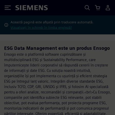
Siemens
Această pagină este afișată prin traducere automată.
Vizualizați în schimb în limba engleză?
ESG Data Management este un produs Ensogo
Ensogo este o platformă software cuprinzătoare și
multidisciplinară ESG și Sustainability Performance, care
împuternicește liderii corporativi să răspundă cererii în creștere
de informații și date ESG. Cu soluția noastră intuitivă,
organizațiile își pot implementa cu ușurință și eficient strategia
ESG pe întregul lanț valoric. Integrăm diverse standarde ESG,
inclusiv TCFD, CDP, GRI, UNSDG și IFRS, și folosim AI specializată
pentru a oferi analize, recomandări și comparații.<br/>Cu Ensogo,
companiile pot identifica subiecte ESG relevante, pot stabili
obiective, pot evalua performanța, pot proiecta programe ESG,
monitoriza indicatorii de performanță și pot comunica progresul
părților interesate. Oferim expertiză, eficiență și adaptabilitate,