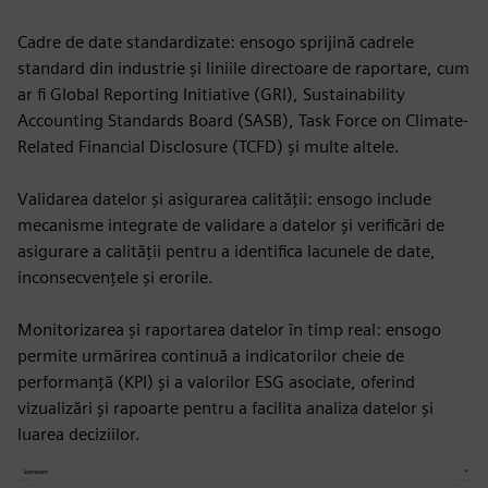
Cadre de date standardizate: ensogo sprijină cadrele
standard din industrie și liniile directoare de raportare, cum
ar fi Global Reporting Initiative (GRI), Sustainability
Accounting Standards Board (SASB), Task Force on Climate-
Related Financial Disclosure (TCFD) și multe altele.
Validarea datelor și asigurarea calității: ensogo include
mecanisme integrate de validare a datelor și verificări de
asigurare a calității pentru a identifica lacunele de date,
inconsecvențele și erorile.
Monitorizarea și raportarea datelor în timp real: ensogo
permite urmărirea continuă a indicatorilor cheie de
performanță (KPI) și a valorilor ESG asociate, oferind
vizualizări și rapoarte pentru a facilita analiza datelor și
luarea deciziilor.