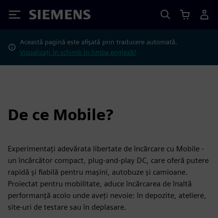
Siemens
Această pagină este afișată prin traducere automată.
Vizualizați în schimb în limba engleză?
De ce Mobile?
Experimentați adevărata libertate de încărcare cu Mobile -
un încărcător compact, plug-and-play DC, care oferă putere
rapidă și fiabilă pentru mașini, autobuze și camioane.
Proiectat pentru mobilitate, aduce încărcarea de înaltă
performanță acolo unde aveți nevoie: în depozite, ateliere,
site-uri de testare sau în deplasare.