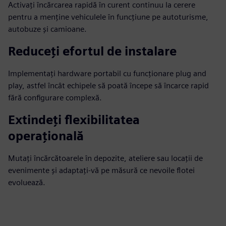
Activați încărcarea rapidă în curent continuu la cerere
pentru a menține vehiculele în funcțiune pe autoturisme,
autobuze și camioane.
Reduceți efortul de instalare
Implementați hardware portabil cu funcționare plug and
play, astfel încât echipele să poată începe să încarce rapid
fără configurare complexă.
Extindeți flexibilitatea
operațională
Mutați încărcătoarele în depozite, ateliere sau locații de
evenimente și adaptați-vă pe măsură ce nevoile flotei
evoluează.