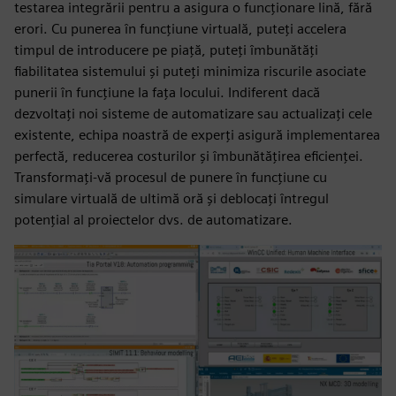
testarea integrării pentru a asigura o funcționare lină, fără
erori. Cu punerea în funcțiune virtuală, puteți accelera
timpul de introducere pe piață, puteți îmbunătăți
fiabilitatea sistemului și puteți minimiza riscurile asociate
punerii în funcțiune la fața locului. Indiferent dacă
dezvoltați noi sisteme de automatizare sau actualizați cele
existente, echipa noastră de experți asigură implementarea
perfectă, reducerea costurilor și îmbunătățirea eficienței.
Transformați-vă procesul de punere în funcțiune cu
simulare virtuală de ultimă oră și deblocați întregul
potențial al proiectelor dvs. de automatizare.