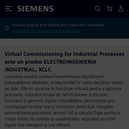
Siemens
Această pagină este afișată prin traducere automată.
Vizualizați în schimb în limba engleză?
Virtual Commissioning for Industrial Processes
este un produs ELECTROINGENIERIA
INDUSTRIAL, XCLC
Compania noastră conduce transformarea digitală prin
îmbunătățirea eficienței, productivității și luarea deciziilor bazate
pe date. Oferim punerea în funcțiune virtuală pentru a optimiza
procesele, reducând timpul de nefuncționare și riscurile.
Simularea și gemenii digitali îmbunătățesc performanța prin
monitorizare în timp real și întreținere predictivă. Integrăm
automatizarea proceselor, senzorii IoT și calculul Edge pentru a
crește viteza, securitatea și scalabilitatea, asigurând un viitor
digital mai inteligent și mai eficient.