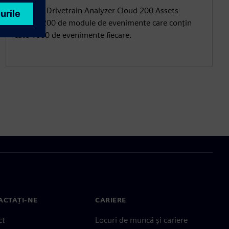
Pachetul Drivetrain Analyzer Cloud 200 Assets
include 200 de module de evenimente care conțin
câte 1000 de evenimente fiecare.
ACTAȚI-NE
CARIERE
ct
Locuri de muncă și cariere