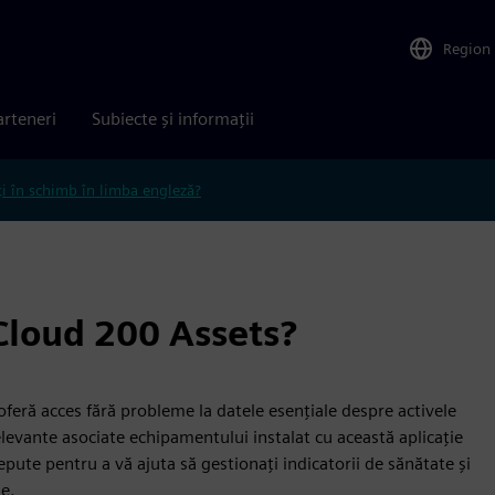
Region
arteneri
Subiecte și informații
ți în schimb în limba engleză?
Cloud 200 Assets?
oferă acces fără probleme la datele esențiale despre activele
elevante asociate echipamentului instalat cu această aplicație
pute pentru a vă ajuta să gestionați indicatorii de sănătate și
e.