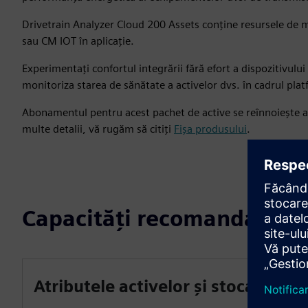
Drivetrain Analyzer Cloud 200 Assets conține resursele de ma
sau CM IOT în aplicație.
Experimentați confortul integrării fără efort a dispozitivul
monitoriza starea de sănătate a activelor dvs. în cadrul pla
Abonamentul pentru acest pachet de active se reînnoiește
multe detalii, vă rugăm să citiți
Fișa produsului
.
Capacități recomandate
Atributele activelor și stocarea