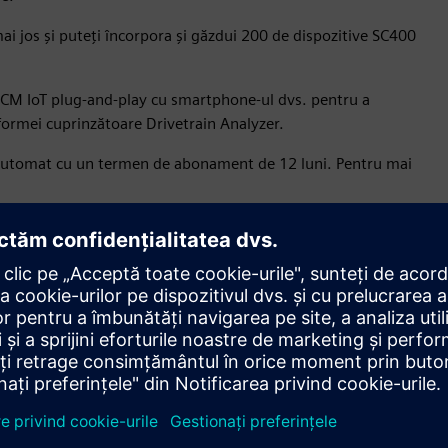
i jos și puteți încorpora și găzdui 200 de dispozitive SC400
ui CM IoT plug-and-play cu smartphone-ul dvs. pentru a
tformei cuprinzătoare Drivetrain Analyzer.
 automat cu un termen de abonament de 12 luni. Pentru mai
Rata de ingerare și stocare a