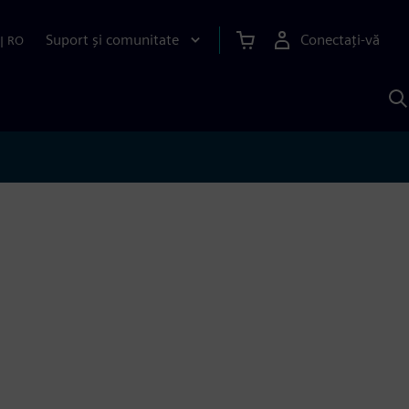
Suport și comunitate
Conectați-vă
|
RO
C
c
S