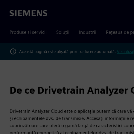
Siemens
Produse si servicii
Soluții
Industrii
Rețeaua de p
Această pagină este afișată prin traducere automată.
Vizualiza
De ce Drivetrain Analyzer 
Drivetrain Analyzer Cloud este o aplicație puternică care vă 
și echipamentele dvs. de transmisie. Accesați informațiile r
cuprinzătoare care oferă o gamă largă de caracteristici conce
performanță energetică ai echipamentelor dvs. de transmisi