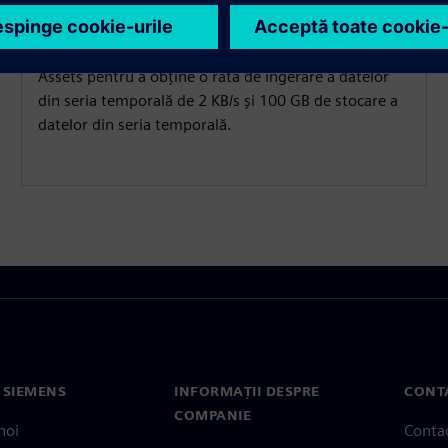
datelor din seria temporală
Alegeți abonamentul Drivetrain Analyzer Cloud 200
Assets pentru a obține o rată de ingerare a datelor
din seria temporală de 2 KB/s și 100 GB de stocare a
datelor din seria temporală.
 SIEMENS
INFORMAȚII DESPRE
CONT
COMPANIE
noi
Conta