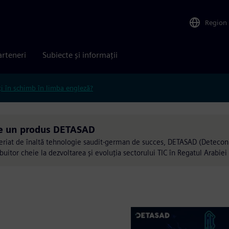
Region
arteneri
Subiecte și informații
ți în schimb în limba engleză?
e un produs DETASAD
eriat de înaltă tehnologie saudit-german de succes, DETASAD (Detecon 
ibuitor cheie la dezvoltarea și evoluția sectorului TIC în Regatul Arabiei