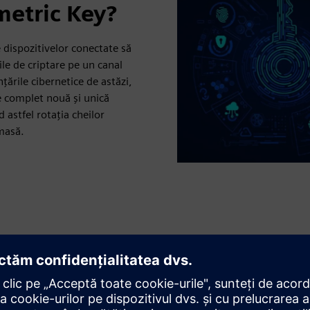
etric Key?
dispozitivelor conectate să
le de criptare pe un canal
nțările cibernetice de astăzi,
e complet nouă și unică
 astfel rotația cheilor
 masă.
uantică)