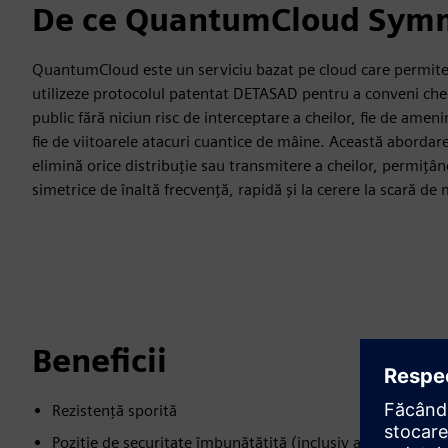
De ce QuantumCloud Symm
QuantumCloud este un serviciu bazat pe cloud care permite 
utilizeze protocolul patentat DETASAD pentru a conveni chei
public fără niciun risc de interceptare a cheilor, fie de ameni
fie de viitoarele atacuri cuantice de mâine. Această abordar
elimină orice distribuție sau transmitere a cheilor, permițând
simetrice de înaltă frecvență, rapidă și la cerere la scară de
Beneficii
Rezistență sporită
Poziție de securitate îmbunătățită (inclusiv amenințare c