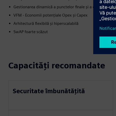
Gestionarea dinamică a punctelor finale și a cheilor în ti
VFM - Economii potențiale Opex și Capex
Arhitectură flexibilă și hiperscalabilă
SwAP foarte scăzut
Capacități recomandate
Securitate îmbunătățită