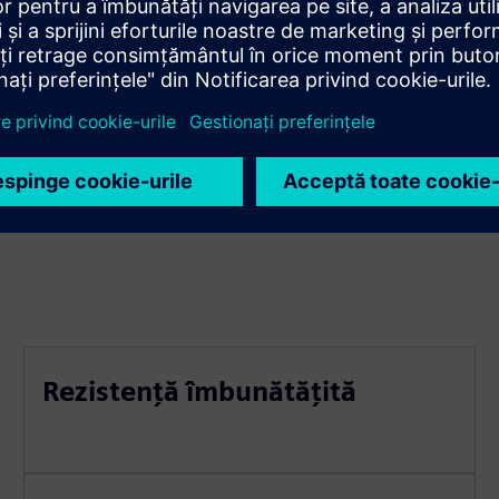
mp real
Rezistență îmbunătățită