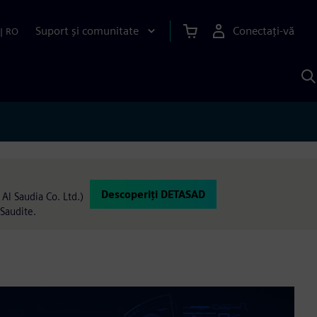
Suport și comunitate
Conectați-vă
|
RO
C
c
S
Descoperiți DETASAD
Al Saudia Co. Ltd.)
 Saudite.