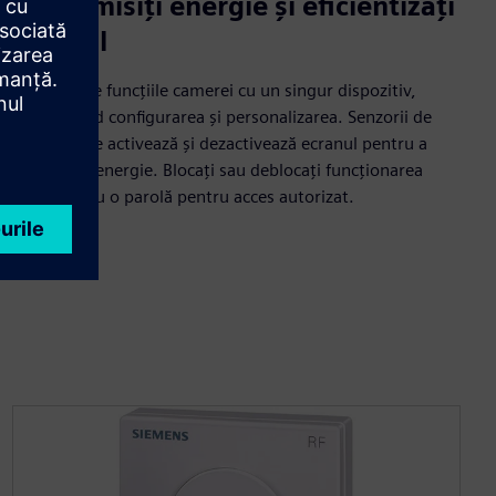
Economisiți energie și eficientizați
accesul
Setați toate funcțiile camerei cu un singur dispozitiv,
simplificând configurarea și personalizarea. Senzorii de
proximitate activează și dezactivează ecranul pentru a
economisi energie. Blocați sau deblocați funcționarea
ecranului cu o parolă pentru acces autorizat.