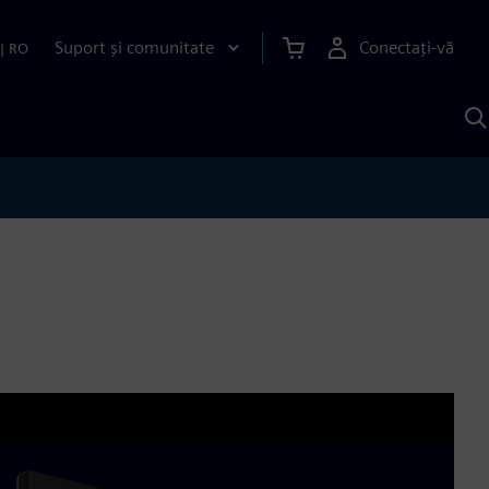
Suport și comunitate
Conectați-vă
|
RO
C
c
S