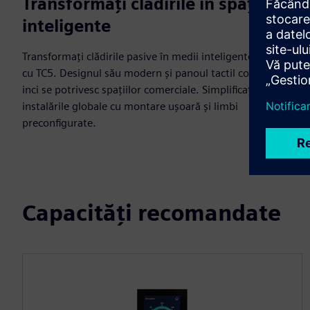
Transformați clădirile în spații
inteligente
Transformați clădirile pasive în medii inteligente, adaptive
cu TC5. Designul său modern și panoul tactil color de 5
inci se potrivesc spațiilor comerciale. Simplificați
instalările globale cu montare ușoară și limbi
preconfigurate.
Capacități recomandate