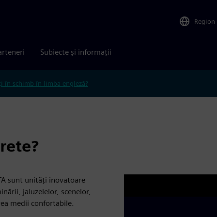
Region
arteneri
Subiecte și informații
ți în schimb în limba engleză?
rete?
A sunt unități inovatoare
nării, jaluzelelor, scenelor,
crea medii confortabile.