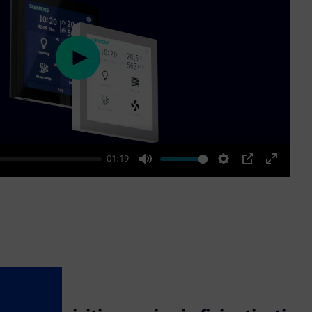
Play
01:19
Mute
Settings
PIP
Enter
fullscre