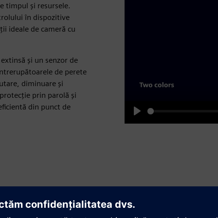
 timpul și resursele.
rolului în dispozitive
ții ideale de cameră cu
 extinsă și un senzor de
Întrerupătoarele de perete
utare, diminuare și
protecție prin parolă și
eficientă din punct de
Play