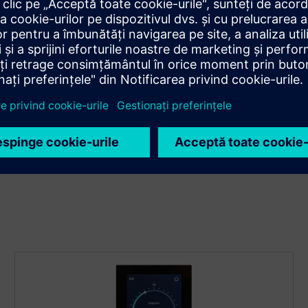
Funcțiile camerei de control și
climă
Controlați iluminatul și HVAC cu soluțiile noastre. Creați
programe pentru a adapta calitatea aerului, temperatura
și umiditatea funcției camerei. Vizualizați datele privind
consumul și monitorizați particulele de aer pentru un
climat interior sănătos.