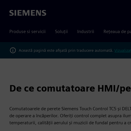
Siemens
Produse si servicii
Soluții
Industrii
Rețeaua de p
Această pagină este afișată prin traducere automată.
Vizualiza
De ce comutatoare HMI/pe
Comutatoarele de perete Siemens Touch Control TC5 și DELT
de operare a încăperilor. Oferiți control complet asupra ilumi
temperaturii, calității aerului și muzicii de fundal pentru a 