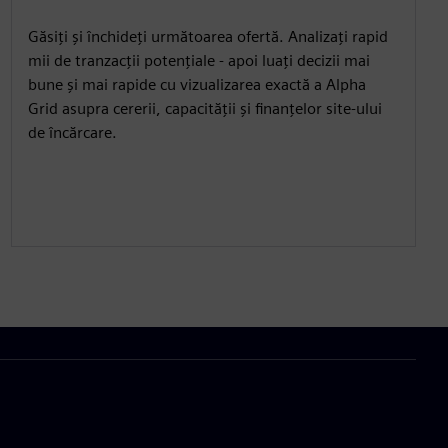
Găsiți și închideți următoarea ofertă. Analizați rapid
mii de tranzacții potențiale - apoi luați decizii mai
bune și mai rapide cu vizualizarea exactă a Alpha
Grid asupra cererii, capacității și finanțelor site-ului
de încărcare.