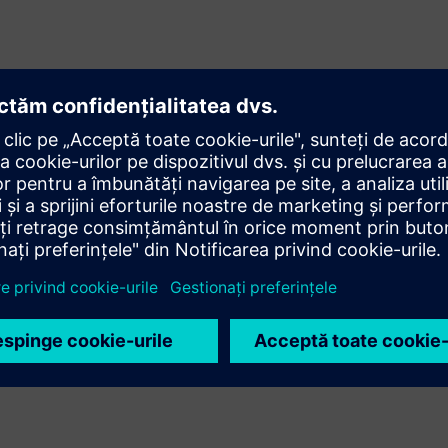
cererea în timp real, prețurile concurenților și tarifele la
maxime. Permiteți AI să optimizeze și să compare kWh vândute
id.
re, învățând continuu din feedback și schimbările pieței.
t ca în fiecare minut pentru fiecare punct de încărcare. Rulați
a rețelei.
i bune și mai rapide cu vizualizarea exactă a Alpha Grid asupra
lculați-vă costurile de energie și tarifele de cerere cu motorul