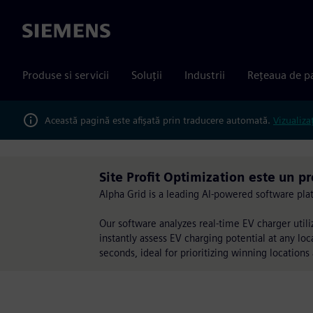
Siemens
Produse si servicii
Soluții
Industrii
Rețeaua de p
Această pagină este afișată prin traducere automată.
Vizualiza
Site Profit Optimization este un 
Alpha Grid is a leading AI-powered software plat
Our software analyzes real-time EV charger utiliz
instantly assess EV charging potential at any loc
seconds, ideal for prioritizing winning locations