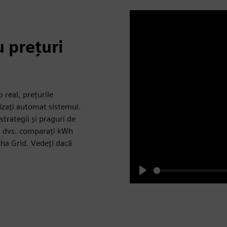
u prețuri
 real, prețurile
lizați automat sistemul.
trategii și praguri de
ru dvs. comparați kWh
pha Grid. Vedeți dacă
Play