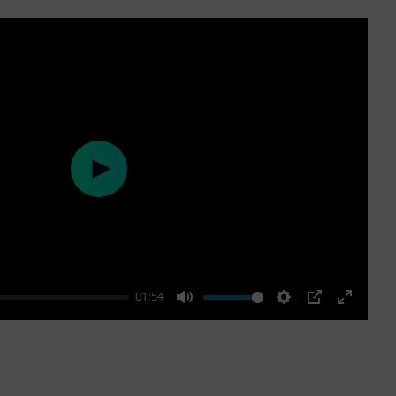
Play
01:54
Mute
Settings
PIP
Enter
fullscre