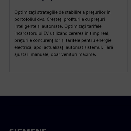
Optimizați strategiile de stabilire a prețurilor în
portofoliul dvs. Creșteți profiturile cu prețuri
inteligente și automate. Optimizați tarifele
încărcătorului EV utilizând cererea în timp real,
prețurile concurenților și tarifele pentru energie
electrică, apoi actualizați automat sistemul. Fără
ajustări manuale, doar venituri maxime.