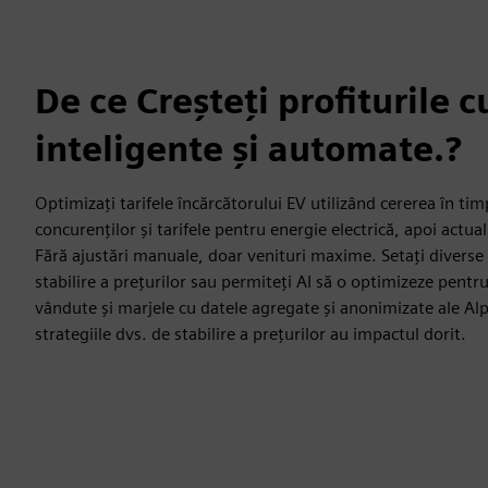
De ce Creșteți profiturile c
inteligente și automate.?
Optimizați tarifele încărcătorului EV utilizând cererea în timp
concurenților și tarifele pentru energie electrică, apoi actua
Fără ajustări manuale, doar venituri maxime. Setați diverse s
stabilire a prețurilor sau permiteți AI să o optimizeze pent
vândute și marjele cu datele agregate și anonimizate ale Al
strategiile dvs. de stabilire a prețurilor au impactul dorit.