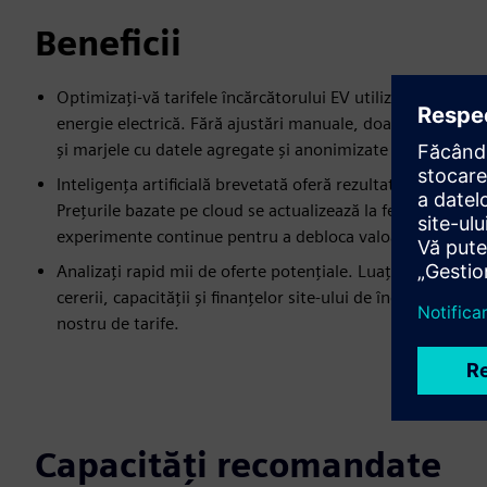
Beneficii
Optimizați-vă tarifele încărcătorului EV utilizând automat 
energie electrică. Fără ajustări manuale, doar venituri 
și marjele cu datele agregate și anonimizate ale Alpha Gr
Inteligența artificială brevetată oferă rezultate superioa
Prețurile bazate pe cloud se actualizează la fel de frecven
experimente continue pentru a debloca valoarea maximă 
Analizați rapid mii de oferte potențiale. Luați decizii ma
cererii, capacității și finanțelor site-ului de încărcare. Ca
nostru de tarife.
Capacități recomandate