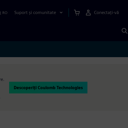
Suport și comunitate
Conectați-vă
|
RO
C
c
S
re.
Descoperiți Coulomb Technologies
n