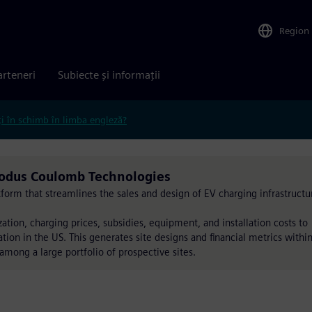
Region
arteneri
Subiecte și informații
ți în schimb în limba engleză?
produs Coulomb Technologies
form that streamlines the sales and design of EV charging infrastructu
ation, charging prices, subsidies, equipment, and installation costs to
ation in the US. This generates site designs and financial metrics withi
 among a large portfolio of prospective sites.