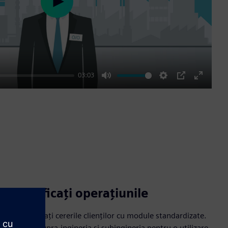
Play
03:03
Mute
Settings
PIP
Enter
fullscre
Simplificați operațiunile
Implementați cererile clienților cu module standardizate.
Reduceți supra-ingineria și subingineria pentru o utilizare