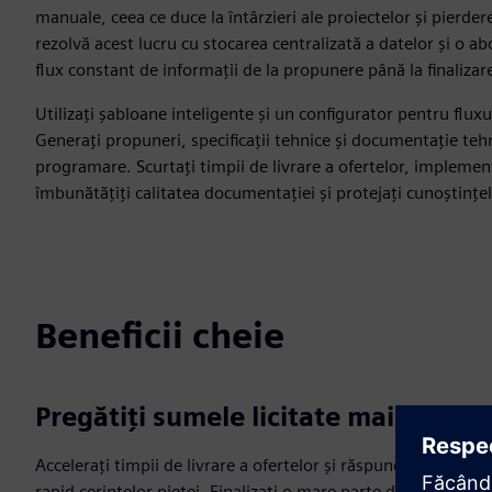
manuale, ceea ce duce la întârzieri ale proiectelor și pierd
rezolvă acest lucru cu stocarea centralizată a datelor și o 
flux constant de informații de la propunere până la finalizar
Utilizați șabloane inteligente și un configurator pentru flux
Generați propuneri, specificații tehnice și documentație tehn
programare. Scurtați timpii de livrare a ofertelor, implementaț
îmbunătățiți calitatea documentației și protejați cunoștințe
Beneficii cheie
Pregătiți sumele licitate mai rapid
Accelerați timpii de livrare a ofertelor și răspundeți mai
rapid cerințelor pieței. Finalizați o mare parte din