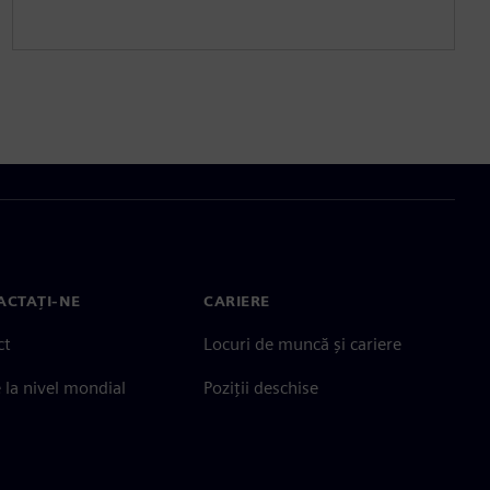
ACTAȚI-NE
CARIERE
ct
Locuri de muncă și cariere
e la nivel mondial
Poziții deschise