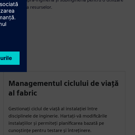
echilibrată a resurselor.
Managementul ciclului de viață
al fabric
Gestionați ciclul de viață al instalației între
disciplinele de inginerie. Hartați-vă modificările
instalațiilor și permiteți planificarea bazată pe
cunoștințe pentru testare și întreținere.