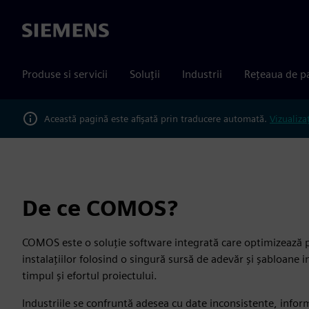
Siemens
Produse si servicii
Soluții
Industrii
Rețeaua de p
Această pagină este afișată prin traducere automată.
Vizualiza
De ce COMOS?
COMOS este o soluție software integrată care optimizează pr
instalațiilor folosind o singură sursă de adevăr și șabloane 
timpul și efortul proiectului.
Industriile se confruntă adesea cu date inconsistente, inform