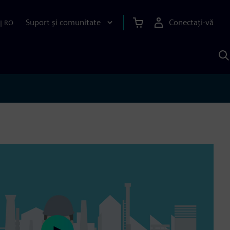
Suport și comunitate
Conectați-vă
|
RO
C
c
S