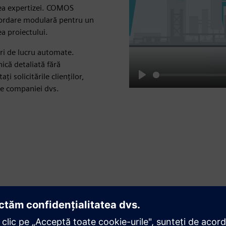
erea expertizei. COMOS
abordare modulară pentru un
ea proiectului.
uri de lucru automate.
ică detaliată fără
i solicitările clienților,
Play
le companiei dvs.
Rămâneți conform
Creșteți calitatea documentației pentru toate proiectele
dvs. Permiteți conformitatea cu liniile directoare și