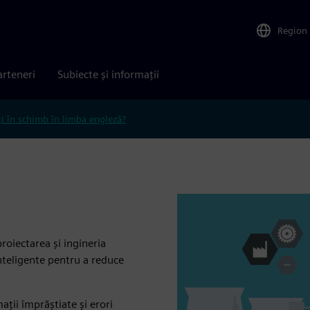
Region
arteneri
Subiecte și informații
ți în schimb în limba engleză?
oiectarea și ingineria
inteligente pentru a reduce
ații împrăștiate și erori