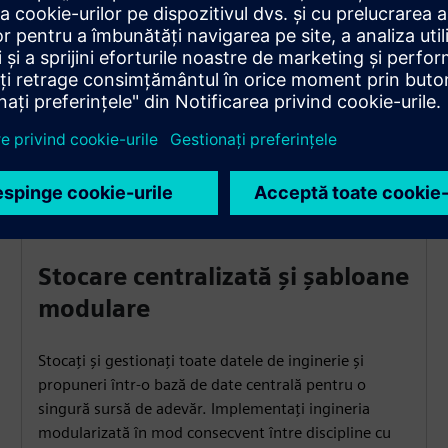
regulile companiei, reducând în același timp riscurile și
erorile. Mențineți acuratețea în toată documentația.
Stocare centralizată și șabloane
modulare
Stocați și gestionați toate datele de inginerie și
propuneri într-o bază de date centrală pentru o
singură sursă de adevăr. Implementați ingineria
modularizată în mod consecvent între discipline cu