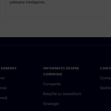
șabloane inteligente.
 SIEMENS
INFORMAȚII DESPRE
CONT
COMPANIE
noi
Conta
Compania
erea
Sediil
Relațiile cu investitorii
presă
Strategie