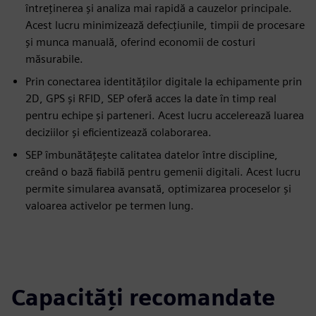
întreținerea și analiza mai rapidă a cauzelor principale.
Acest lucru minimizează defecțiunile, timpii de procesare
și munca manuală, oferind economii de costuri
măsurabile.
Prin conectarea identităților digitale la echipamente prin
2D, GPS și RFID, SEP oferă acces la date în timp real
pentru echipe și parteneri. Acest lucru accelerează luarea
deciziilor și eficientizează colaborarea.
SEP îmbunătățește calitatea datelor între discipline,
creând o bază fiabilă pentru gemenii digitali. Acest lucru
permite simularea avansată, optimizarea proceselor și
valoarea activelor pe termen lung.
Capacități recomandate