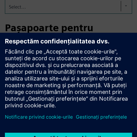
Select...
Pașapoarte pentru
echipamente digitale
SEP consolidează rapoartele de inspecție, jurnalele de
întreținere și certificările într-un singur pașaport digital.
Acest lucru îmbunătățește conformitatea, susține
întreținerea predictivă, reduce timpii de nefuncționare și
asigură operațiuni sigure și eficiente ale instalațiilor
chimice.