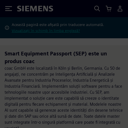
Siemens
Această pagină este afișată prin traducere automată.
Vizualizați în schimb în limba engleză?
Smart Equipment Passport (SEP) este un
produs coac
coac GmbH este localizată în Köln și Berlin, Germania. Cu 50 de
angajați, ne concentrăm pe Inteligența Artificială și Analizele
Avansate pentru Industria Proceselor, Industria Energetică și
Industria Financiară. Implementăm soluții software pentru a face
tehnologiile noastre ușor accesibile industriei. Cu SEP, am
implementat o soluție care este capabilă să creeze o identitate
digitală pentru fiecare echipament și material. Modelele noastre
AI sunt capabile să genereze aceste identități din desene tehnice
și date din SAP sau orice altă sursă de date. Toate datele master
sunt integrate într-o singură platformă care poate fi integrată cu