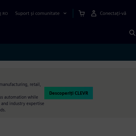
Suport și comunitate
Conectați-vă
|
RO
C
c
S
manufacturing, retail,
Descoperiți CLEVR
ess automation while
 and industry expertise
nds.