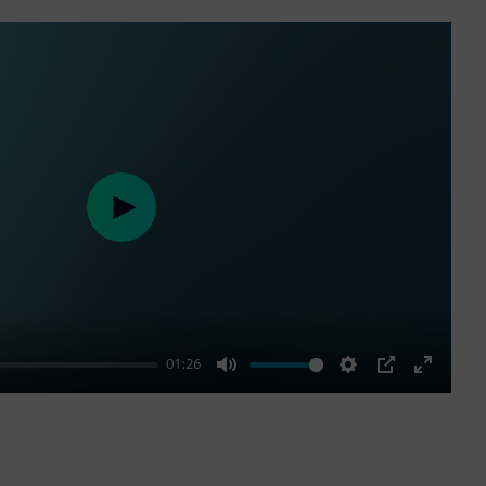
Play
01:26
Mute
Settings
PIP
Enter
fullscre