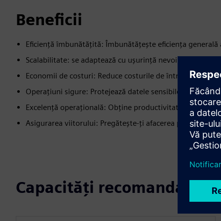
Beneficii
Eficiență îmbunătățită: Îmbunătățește eficiența generală
Scalabilitate: se adaptează cu ușurință nevoilor în creștere
Economii de costuri: Reduce costurile de întreținere IT și
Operațiuni sigure: Protejează datele sensibile
Excelență operațională: Obține productivitate și perfor
Asigurarea viitorului: Pregătește-ți afacerea pentru crește
Capacități recomandate