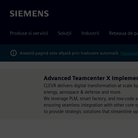
Siemens
Produse si servicii
Soluții
Industrii
Rețeaua de p
Această pagină este afișată prin traducere automată.
Vizualiza
Advanced Teamcenter X Implement
CLEVR delivers digital transformation at scale 
energy, aerospace & defense and more.
We leverage PLM, smart factory, and low-code a
ensuring seamless integration with other core s
to provide strategic solutions that streamline op