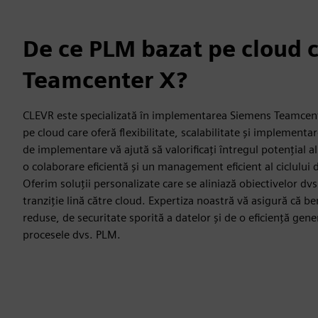
De ce PLM bazat pe cloud 
Teamcenter X?
CLEVR este specializată în implementarea Siemens Teamcent
pe cloud care oferă flexibilitate, scalabilitate și implementar
de implementare vă ajută să valorificați întregul potențial 
o colaborare eficientă și un management eficient al ciclului 
Oferim soluții personalizate care se aliniază obiectivelor dvs
tranziție lină către cloud. Expertiza noastră vă asigură că ben
reduse, de securitate sporită a datelor și de o eficiență gen
procesele dvs. PLM.