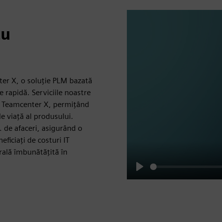
cu
er X, o soluție PLM bazată
e rapidă. Serviciile noastre
al Teamcenter X, permițând
de viață al produsului.
. de afaceri, asigurând o
eficiați de costuri IT
erală îmbunătățită în
Play