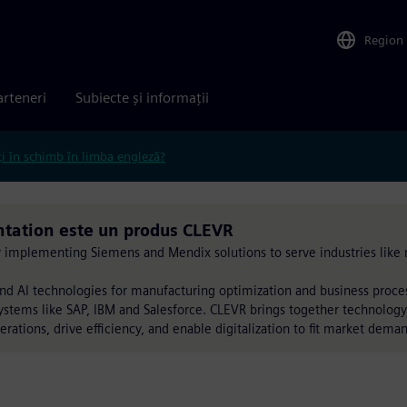
Region
arteneri
Subiecte și informații
ți în schimb în limba engleză?
ation este un produs CLEVR
by implementing Siemens and Mendix solutions to serve industries like 
nd AI technologies for manufacturing optimization and business proc
ystems like SAP, IBM and Salesforce. CLEVR brings together technology
erations, drive efficiency, and enable digitalization to fit market dema