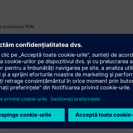
 a procesului PLM
 ale afacerii
 infrastructură
manță mai mari
rea și schimbările viitoare