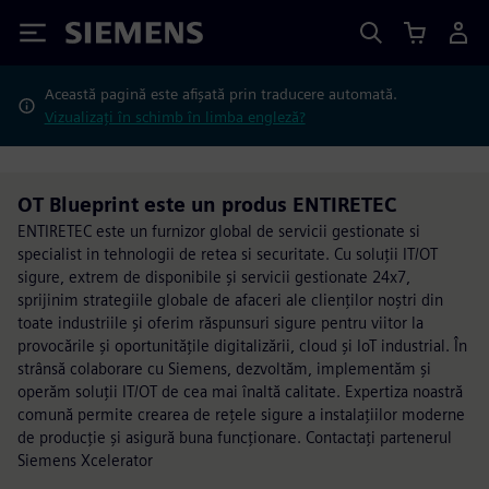
Siemens
Această pagină este afișată prin traducere automată.
Vizualizați în schimb în limba engleză?
OT Blueprint este un produs ENTIRETEC
ENTIRETEC este un furnizor global de servicii gestionate si
specialist in tehnologii de retea si securitate. Cu soluții IT/OT
sigure, extrem de disponibile și servicii gestionate 24x7,
sprijinim strategiile globale de afaceri ale clienților noștri din
toate industriile și oferim răspunsuri sigure pentru viitor la
provocările și oportunitățile digitalizării, cloud și IoT industrial. În
strânsă colaborare cu Siemens, dezvoltăm, implementăm și
operăm soluții IT/OT de cea mai înaltă calitate. Expertiza noastră
comună permite crearea de rețele sigure a instalațiilor moderne
de producție și asigură buna funcționare. Contactați partenerul
Siemens Xcelerator