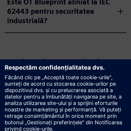
Este OT Blueprint aliniat la IEC
62443 pentru securitatea
industrială?
Explorați resursele și
produsele conexe
Informații și resurse suplimentare
Transformare în tehnologia medicală
Legarea între IT și OT