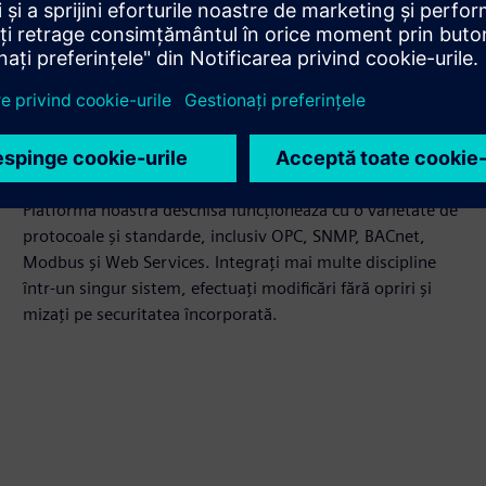
Integrați fără probleme
Platforma noastră deschisă funcționează cu o varietate de
protocoale și standarde, inclusiv OPC, SNMP, BACnet,
Modbus și Web Services. Integrați mai multe discipline
într-un singur sistem, efectuați modificări fără opriri și
mizați pe securitatea încorporată.