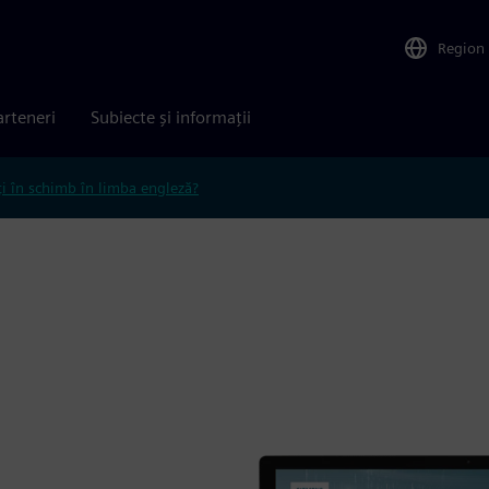
Region
arteneri
Subiecte și informații
ți în schimb în limba engleză?