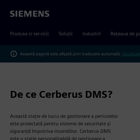
Siemens
Produse si servicii
Soluții
Industrii
Rețeaua de p
Această pagină este afișată prin traducere automată.
Vizualiza
De ce Cerberus DMS?
Această stație de lucru de gestionare a pericolelor
este proiectată pentru sisteme de securitate și
siguranță împotriva incendiilor. Cerberus DMS
este o stație personalizabilă de gestionare a