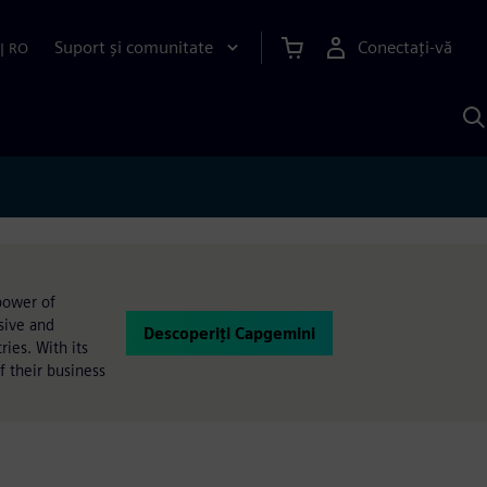
Suport și comunitate
Conectați-vă
|
RO
C
c
S
power of
sive and
Descoperiți Capgemini
ies. With its
f their business