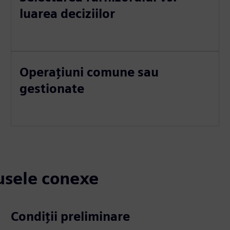
luarea deciziilor
Operațiuni comune sau
gestionate
dusele conexe
Condiții preliminare