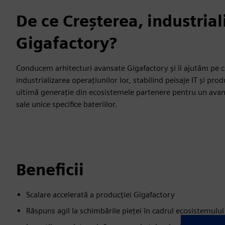
De ce Creșterea, industrial
Gigafactory?
Conducem arhitecturi avansate Gigafactory și îi ajutăm pe cli
industrializarea operațiunilor lor, stabilind peisaje IT și prod
ultimă generație din ecosistemele partenere pentru un avanta
sale unice specifice bateriilor.
Beneficii
Scalare accelerată a producției Gigafactory
Răspuns agil la schimbările pieței în cadrul ecosistemulu