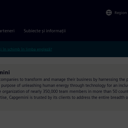
Region
arteneri
Subiecte și informații
ți în schimb în limba engleză?
mini
h companies to transform and manage their business by harnessing the 
s purpose of unleashing human energy through technology for an inclu
rse organization of nearly 350,000 team members in more than 50 countr
ise, Capgemini is trusted by its clients to address the entire breadth o