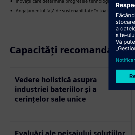
Inovații care determină progresele tehnologiei bateriilor 
Angajamentul față de sustenabilitate în toate operațiuni
Capacități recomandate
Vedere holistică asupra
industriei bateriilor și a
cerințelor sale unice
Evaluări ale peisajului soluțiilor