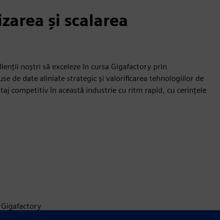
izarea și scalarea
enții noștri să exceleze în cursa Gigafactory prin
use de date aliniate strategic și valorificarea tehnologiilor de
j competitiv în această industrie cu ritm rapid, cu cerințele
i Gigafactory