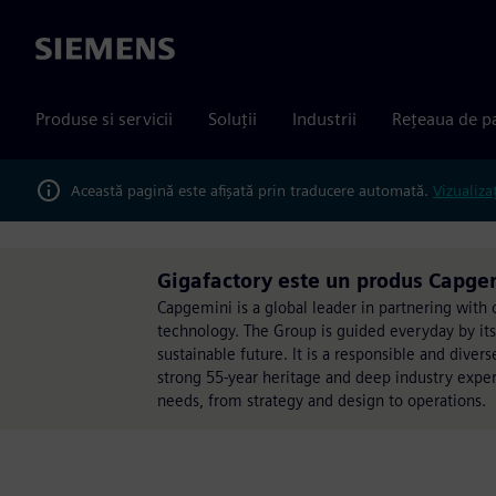
Siemens
Produse si servicii
Soluții
Industrii
Rețeaua de p
Această pagină este afișată prin traducere automată.
Vizualiza
Gigafactory este un produs Capge
Capgemini is a global leader in partnering wit
technology. The Group is guided everyday by it
sustainable future. It is a responsible and dive
strong 55-year heritage and deep industry expert
needs, from strategy and design to operations.