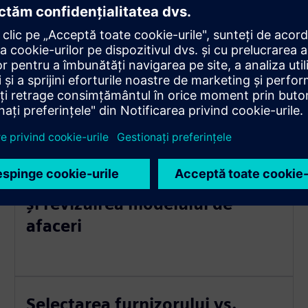
în Gigafactories
le Gigafactory
Analiza poziționării strategice
și revizuirea modelului de
afaceri
Selectarea furnizorului vs.