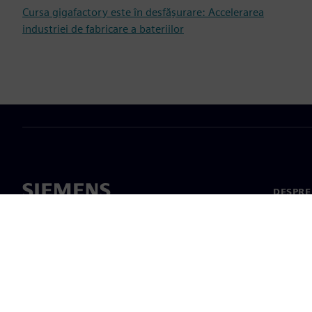
Cursa gigafactory este în desfășurare: Accelerarea
industriei de fabricare a bateriilor
DESPRE
Despre 
Conduc
Știri și 