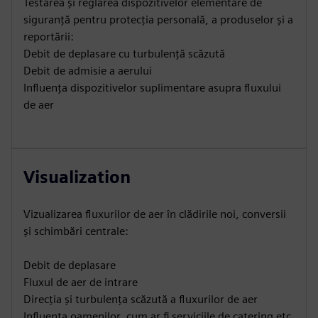
Testarea și reglarea dispozitivelor elementare de
siguranță pentru protecția personală, a produselor și a
reportării:
Debit de deplasare cu turbulență scăzută
Debit de admisie a aerului
Influența dispozitivelor suplimentare asupra fluxului
de aer
Visualization
Vizualizarea fluxurilor de aer în clădirile noi, conversii
și schimbări centrale:
Debit de deplasare
Fluxul de aer de intrare
Direcția și turbulența scăzută a fluxurilor de aer
Influența oamenilor, cum ar fi serviciile de catering etc.