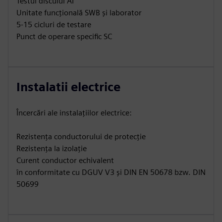
Testul discului AI
Unitate funcțională SWB și laborator
5-15 cicluri de testare
Punct de operare specific SC
Instalatii electrice
Încercări ale instalațiilor electrice:
Rezistența conductorului de protecție
Rezistența la izolație
Curent conductor echivalent
în conformitate cu DGUV V3 și DIN EN 50678 bzw. DIN
50699