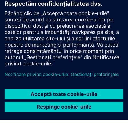
Decontaminarea cu H202
Metoda validată
Mult superior formaldehidei
Rapid, eficient, sigur și fără reziduuri
Economii enorme de timp și costuri