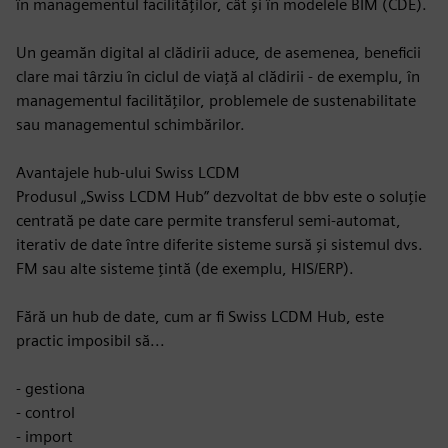
în managementul facilităților, cât și în modelele BIM (CDE).
Un geamăn digital al clădirii aduce, de asemenea, beneficii
clare mai târziu în ciclul de viață al clădirii - de exemplu, în
managementul facilităților, problemele de sustenabilitate
sau managementul schimbărilor.
Avantajele hub-ului Swiss LCDM
Produsul „Swiss LCDM Hub” dezvoltat de bbv este o soluție
centrată pe date care permite transferul semi-automat,
iterativ de date între diferite sisteme sursă și sistemul dvs.
FM sau alte sisteme țintă (de exemplu, HIS/ERP).
Fără un hub de date, cum ar fi Swiss LCDM Hub, este
practic imposibil să...
- gestiona
- control
- import