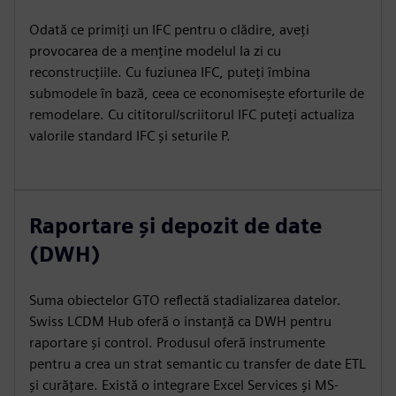
Odată ce primiți un IFC pentru o clădire, aveți
provocarea de a menține modelul la zi cu
reconstrucțiile. Cu fuziunea IFC, puteți îmbina
submodele în bază, ceea ce economisește eforturile de
remodelare. Cu cititorul/scriitorul IFC puteți actualiza
valorile standard IFC și seturile P.
Raportare și depozit de date
(DWH)
Suma obiectelor GTO reflectă stadializarea datelor.
Swiss LCDM Hub oferă o instanță ca DWH pentru
raportare și control. Produsul oferă instrumente
pentru a crea un strat semantic cu transfer de date ETL
și curățare. Există o integrare Excel Services și MS-