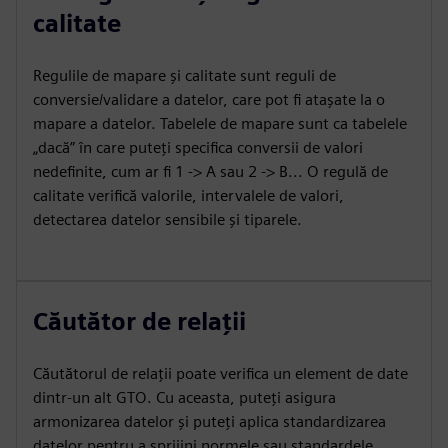
calitate
Regulile de mapare și calitate sunt reguli de
conversie/validare a datelor, care pot fi atașate la o
mapare a datelor. Tabelele de mapare sunt ca tabelele
„dacă” în care puteți specifica conversii de valori
nedefinite, cum ar fi 1 -> A sau 2 -> B... O regulă de
calitate verifică valorile, intervalele de valori,
detectarea datelor sensibile și tiparele.
Căutător de relații
Căutătorul de relații poate verifica un element de date
dintr-un alt GTO. Cu aceasta, puteți asigura
armonizarea datelor și puteți aplica standardizarea
datelor pentru a sprijini normele sau standardele