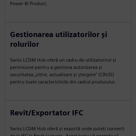
Power BI Product.
Gestionarea utilizatorilor și
rolurilor
Swiss LCDM Hub oferă un cadru de utilizator/rol și
permisiune pentru a gestiona autorizarea și
securitatea „citire, actualizare și ștergere” (CRUD)
pentru toate caracteristicile din cadrul produsului.
Revit/Exportator IFC
Swiss LCDM Hub oferă și exportă unde puteți converti
de la IFC la Revit și invers. Acest lucru vă permite să