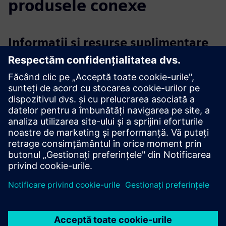
produsele conexe
Informații și resurse suplimentare
Mai multe informații
Condiții preliminare
Colectarea datelor din sisteme precum medii de date
comune, BX LT, Big, Excel
Sursa de date țintă, de exemplu waveware FM sau alte
sisteme precum KIS sau ERP