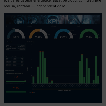
evaluarea datelor energetice. Bazat pe cloud, cu întreținere
redusă, rentabil — independent de MES.