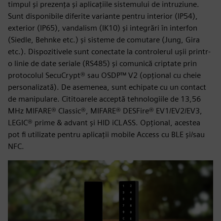
timpul și prezența și aplicațiile sistemului de intruziune.
Sunt disponibile diferite variante pentru interior (IP54),
exterior (IP65), vandalism (IK10) și integrări în interfon
(Siedle, Behnke etc.) și sisteme de comutare (Jung, Gira
etc.). Dispozitivele sunt conectate la controlerul ușii printr-
o linie de date seriale (RS485) și comunică criptate prin
protocolul SecuCrypt® sau OSDP™ V2 (opțional cu cheie
personalizată). De asemenea, sunt echipate cu un contact
de manipulare. Cititoarele acceptă tehnologiile de 13,56
MHz MIFARE® Classic®, MIFARE® DESFire® EV1/EV2/EV3,
LEGIC® prime & advant și HID iCLASS. Opțional, acestea
pot fi utilizate pentru aplicații mobile Access cu BLE și/sau
NFC.