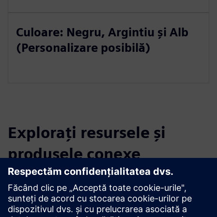
Culoare: Negru, Argintiu și Alb
(Personalizare posibilă)
Explorați resursele și
produsele conexe
Informații și resurse suplimentare
Pagină web: AUTEC