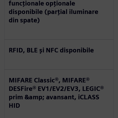
funcționale opționale
disponibile (parțial iluminare
din spate)
RFID, BLE și NFC disponibile
MIFARE Classic®, MIFARE®
DESFire® EV1/EV2/EV3, LEGIC®
prim &amp; avansant, iCLASS
HID