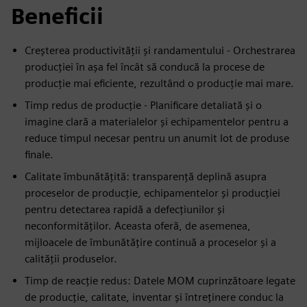
Beneficii
Creșterea productivității și randamentului - Orchestrarea
producției în așa fel încât să conducă la procese de
producție mai eficiente, rezultând o producție mai mare.
Timp redus de producție - Planificare detaliată și o
imagine clară a materialelor și echipamentelor pentru a
reduce timpul necesar pentru un anumit lot de produse
finale.
Calitate îmbunătățită: transparență deplină asupra
proceselor de producție, echipamentelor și producției
pentru detectarea rapidă a defecțiunilor și
neconformităților. Aceasta oferă, de asemenea,
mijloacele de îmbunătățire continuă a proceselor și a
calității produselor.
Timp de reacție redus: Datele MOM cuprinzătoare legate
de producție, calitate, inventar și întreținere conduc la