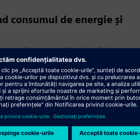
ind consumul de energie și
e și a emisiilor de carbon cu tablouri de bord în timp real
Cu Mendix, puteți oferi valoare maximă folosind resurse
avorabil pentru decarbonizare.
carbon