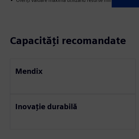
Oferiți valoare maximă utilizând resurse minime
Capacități recomandate
Mendix
Inovație durabilă