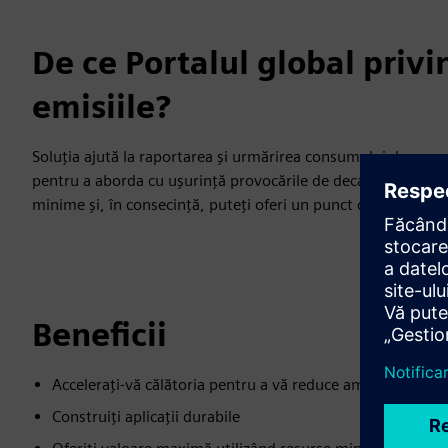
De ce Portalul global priv
emisiile?
Soluția ajută la raportarea și urmărirea consumului de energi
pentru a aborda cu ușurință provocările de decarbonizare. 
minime și, în consecință, puteți oferi un punct de plecare f
Beneficii
Accelerați-vă călătoria pentru a vă reduce amprenta de 
Construiți aplicații durabile