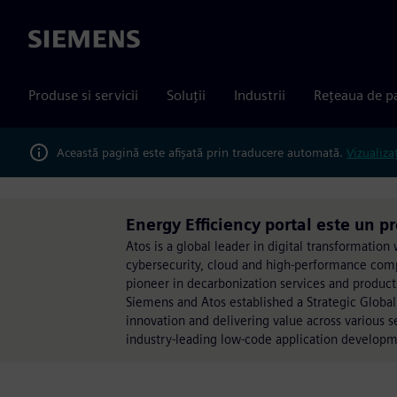
Siemens
Produse si servicii
Soluții
Industrii
Rețeaua de p
Această pagină este afișată prin traducere automată.
Vizualiza
Energy Efficiency portal este un p
Atos is a global leader in digital transformati
cybersecurity, cloud and high-performance comput
pioneer in decarbonization services and products
Siemens and Atos established a Strategic Global
innovation and delivering value across various 
industry-leading low-code application develop