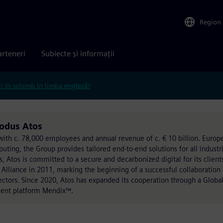
Region
arteneri
Subiecte și informații
ți în schimb în limba engleză?
rodus Atos
on with c. 78,000 employees and annual revenue of c. € 10 billion. Eur
ing, the Group provides tailored end-to-end solutions for all industri
, Atos is committed to a secure and decarbonized digital for its client
 Alliance in 2011, marking the beginning of a successful collaboration
sectors. Since 2020, Atos has expanded its cooperation through a Global
ment platform Mendix™.