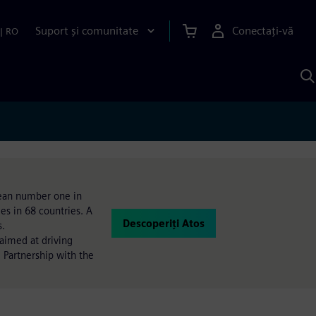
Suport și comunitate
Conectați-vă
|
RO
C
c
S
opean number one in
es in 68 countries. A
Descoperiți Atos
s.
 aimed at driving
 Partnership with the