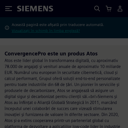
Siemens
Această pagină este afișată prin traducere automată.
Vizualizați în schimb în limba engleză?
ConvergencePro este un produs Atos
Atos este lider global în transformarea digitală, cu aproximativ
78.000 de angajați și venituri anuale de aproximativ 10 miliarde
EUR. Numărul unu european în securitate cibernetică, cloud și
calcul performant, Grupul oferă soluții end-to-end personalizate
pentru toate industriile din 68 de țări. Un pionier în serviciile și
produsele de decarbonizare, Atos se angajează să asigure un
digital sigur și decarbonizat pentru clienții săi.<br/>Siemens și
Atos au înființat o Alianță Globală Strategică în 2011, marcând
începutul unei colaborări de succes care vizează stimularea
inovației și furnizarea de valoare în diferite sectoare. Din 2020,
Atos și-a extins cooperarea printr-un parteneriat global cu
platforma de dezvoltare a aplicațiilor low-code lider în industrie