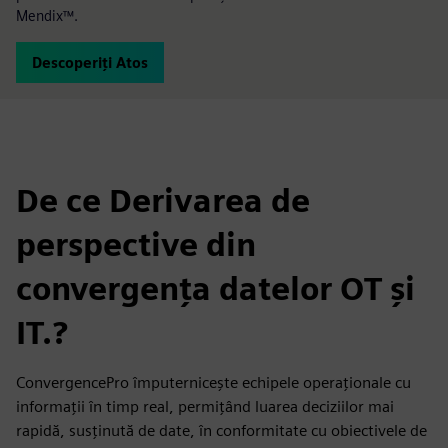
Mendix™.
Descoperiți Atos
De ce Derivarea de
perspective din
convergența datelor OT și
IT.?
ConvergencePro împuternicește echipele operaționale cu
informații în timp real, permițând luarea deciziilor mai
rapidă, susținută de date, în conformitate cu obiectivele de