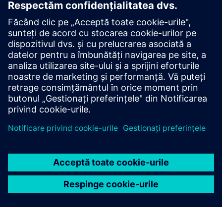
Problemele identificate sunt analizate pentru a
produce un rezumat al problemei care este adăugat la
biletul de asistență. GenAI utilizează date contextuale
ingerate anterior despre fabrică, incidente comune și
înregistrări istorice pentru a oferi o soluție propusă la
problemă, din nou în biletul de asistență.