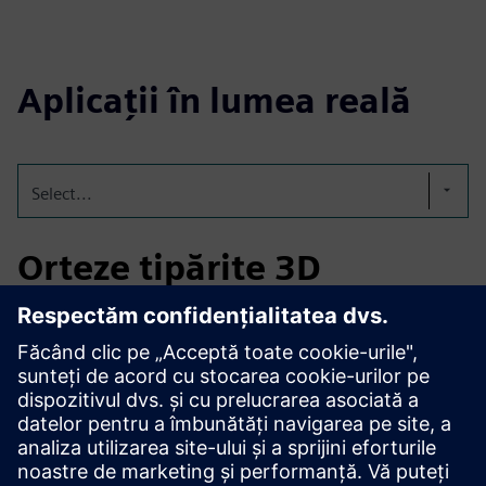
Aplicații în lumea reală
Select...
Orteze tipărite 3D
serializate și trasabile
Generați coduri DMC sau QR unice pe orteze imprimate 3D
pentru trasabilitate completă. Automatizează serializarea
utilizând șabloane, surse de date și reguli, eliminând
etichetarea manuală și asigurând că fiecare dispozitiv este
pregătit pentru producție și este ușor de urmărit pe tot