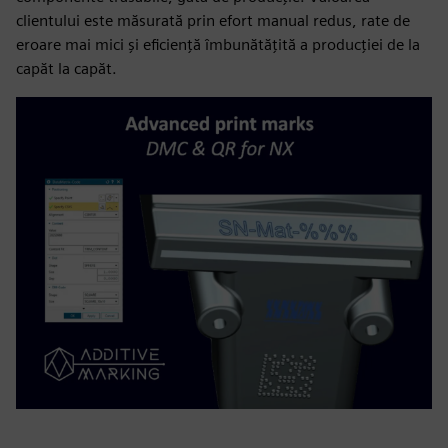
clientului este măsurată prin efort manual redus, rate de
eroare mai mici și eficiență îmbunătățită a producției de la
capăt la capăt.