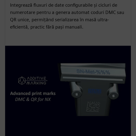
Integrează fluxuri de date configurabile și cicluri de
numerotare pentru a genera automat coduri DMC sau
QR unice, permițând serializarea în masă ultra-
eficientă, practic fără pași manuali.