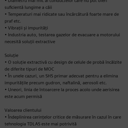
• Diametru mai mic al conductelor care nu pot oferi
suficientă lungime a căii
• Temperaturi mai ridicate sau încărcătură foarte mare de
praf etc.
• Vibrații și impurități
• Industria auto, testarea gazelor de evacuare a motorului
necesită soluții extractive
Soluție
• O soluție extractivă cu design de celule de probă încălzite
de diferite tipuri de MOC
• În unele cazuri, un SHS primar adecvat pentru a elimina
impuritățile precum gudron, naftalină, aerosoli etc.
• Uneori, linia de întoarcere la proces acolo unde aerisirea
este acum permisă
Valoarea clientului
• Îndeplinirea cerințelor critice de măsurare în cazul în care
tehnologia TDLAS este mai potrivită