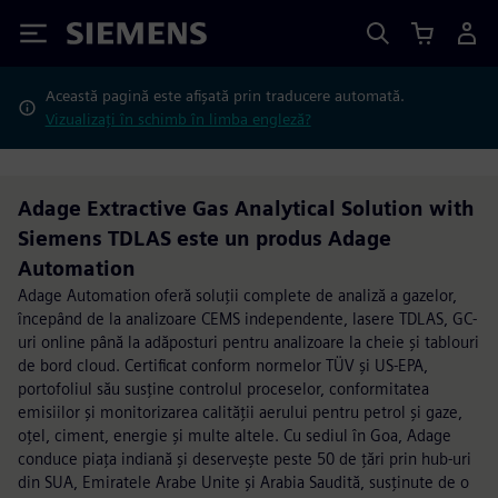
Siemens
Această pagină este afișată prin traducere automată.
Vizualizați în schimb în limba engleză?
Adage Extractive Gas Analytical Solution with
Siemens TDLAS este un produs Adage
Automation
Adage Automation oferă soluții complete de analiză a gazelor,
începând de la analizoare CEMS independente, lasere TDLAS, GC-
uri online până la adăposturi pentru analizoare la cheie și tablouri
de bord cloud. Certificat conform normelor TÜV și US-EPA,
portofoliul său susține controlul proceselor, conformitatea
emisiilor și monitorizarea calității aerului pentru petrol și gaze,
oțel, ciment, energie și multe altele. Cu sediul în Goa, Adage
conduce piața indiană și deservește peste 50 de țări prin hub-uri
din SUA, Emiratele Arabe Unite și Arabia Saudită, susținute de o