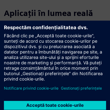
Aplicații în lumea reală
Select...
Eșapament motor
În industria auto, testarea gazelor de eșapament a
motorului necesită soluții extractive