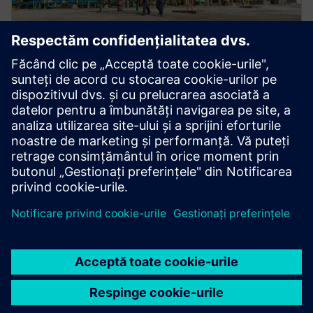
Oferte speciale
SIMATIC PCS neo readyness Analiza sistemelor SIMATIC
PCS 7 - Documentație GMP, validare și teste de
recuperare - Sisteme de securitate cibernetică și
analiză a greutății - Infrastructură de sisteme virtuale