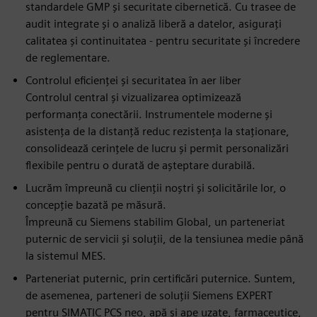
standardele GMP și securitate cibernetică. Cu trasee de
audit integrate și o analiză liberă a datelor, asigurați
calitatea și continuitatea - pentru securitate și încredere
de reglementare.
Controlul eficienței și securitatea în aer liber
Controlul central și vizualizarea optimizează
performanța conectării. Instrumentele moderne și
asistența de la distanță reduc rezistența la staționare,
consolidează cerințele de lucru și permit personalizări
flexibile pentru o durată de așteptare durabilă.
Lucrăm împreună cu clienții noștri și solicitările lor, o
concepție bazată pe măsură.
Împreună cu Siemens stabilim Global, un parteneriat
puternic de servicii și soluții, de la tensiunea medie până
la sistemul MES.
Parteneriat puternic, prin certificări puternice. Suntem,
de asemenea, parteneri de soluții Siemens EXPERT
pentru SIMATIC PCS neo, apă și ape uzate, farmaceutice,