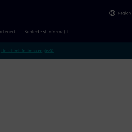
Region
arteneri
Subiecte și informații
ți în schimb în limba engleză?