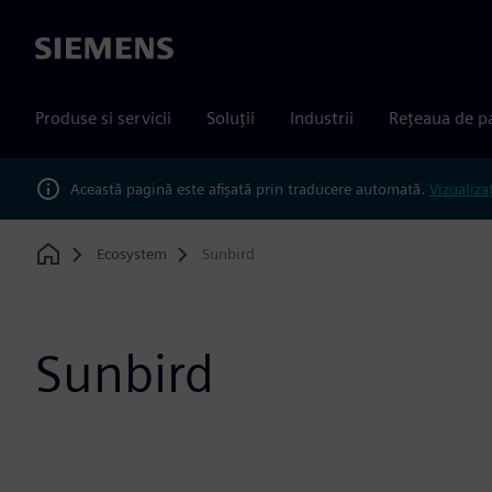
Siemens
Produse si servicii
Soluții
Industrii
Rețeaua de p
Această pagină este afișată prin traducere automată.
Vizualiza
Ecosystem
Sunbird
Home
Sunbird