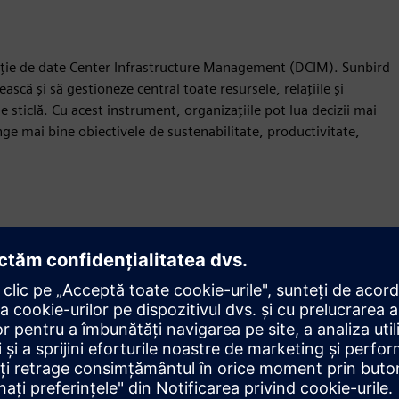
rație de date Center Infrastructure Management (DCIM). Sunbird
scă și să gestioneze central toate resursele, relațiile și
sticlă. Cu acest instrument, organizațiile pot lua decizii mai
nge mai bine obiectivele de sustenabilitate, productivitate,
Mișcare
Build
Extinde sau construiește pe un produs/soluție Siemens
Xcelerator prin crearea unui produs nou sau creează o
nouă soluție pentru clienți prin integrarea produsului