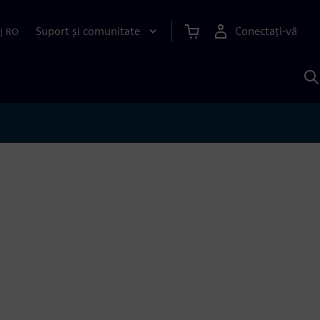
Suport și comunitate
Conectați-vă
|
RO
C
c
S