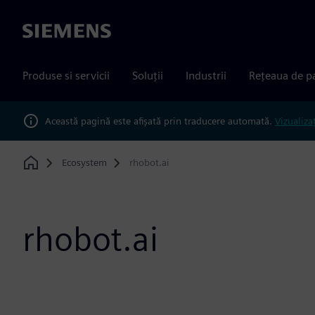
Siemens
Produse si servicii
Soluții
Industrii
Rețeaua de p
Această pagină este afișată prin traducere automată.
Vizualiza
Ecosystem
rhobot.ai
Home
rhobot.ai