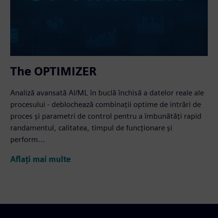
The OPTIMIZER
Analiză avansată AI/ML în buclă închisă a datelor reale ale
procesului - deblochează combinații optime de intrări de
proces și parametri de control pentru a îmbunătăți rapid
randamentul, calitatea, timpul de funcționare și
perform...
Aflați mai multe