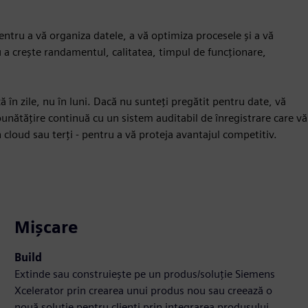
ntru a vă organiza datele, a vă optimiza procesele și a vă
u a crește randamentul, calitatea, timpul de funcționare,
 în zile, nu în luni. Dacă nu sunteți pregătit pentru date, vă
ătățire continuă cu un sistem auditabil de înregistrare care vă
n cloud sau terți - pentru a vă proteja avantajul competitiv.
Mișcare
Build
Extinde sau construiește pe un produs/soluție Siemens
Xcelerator prin crearea unui produs nou sau creează o
nouă soluție pentru clienți prin integrarea produsului