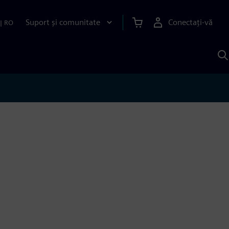
Suport și comunitate
Conectați-vă
|
RO
C
c
S