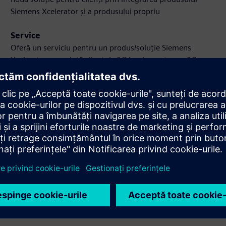
Siemens Xcelerator și a produsului propriu
Service
Oferă un serviciu pentru un produs/soluție Siemens
Xcelerator care ajută clientul să îl implementeze, să îl
integreze, să îl opereze sau să îl întrețină