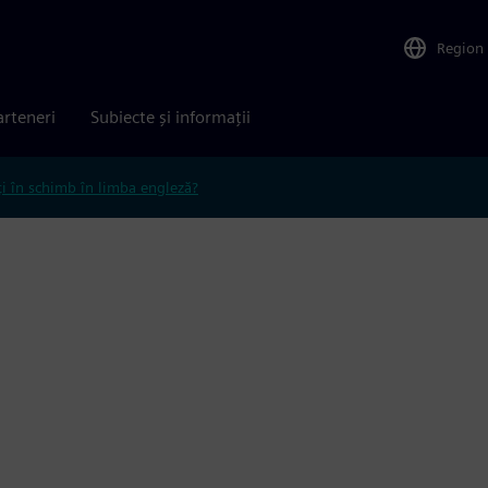
Region
arteneri
Subiecte și informații
ți în schimb în limba engleză?