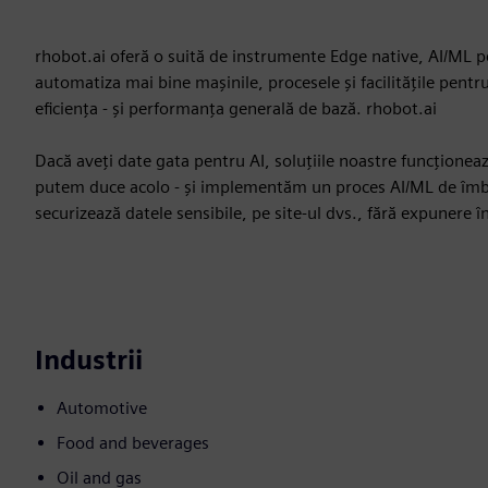
rhobot.ai oferă o suită de instrumente Edge native, AI/ML pe
automatiza mai bine mașinile, procesele și facilitățile pentr
eficiența - și performanța generală de bază. rhobot.ai
Dacă aveți date gata pentru AI, soluțiile noastre funcționează
putem duce acolo - și implementăm un proces AI/ML de îmbun
securizează datele sensibile, pe site-ul dvs., fără expunere î
Industrii
Automotive
Food and beverages
Oil and gas