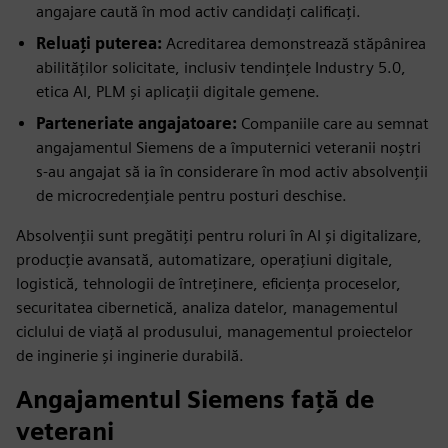
angajare caută în mod activ candidați calificați.
Reluați puterea:
Acreditarea demonstrează stăpânirea
abilităților solicitate, inclusiv tendințele Industry 5.0,
etica AI, PLM și aplicații digitale gemene.
Parteneriate angajatoare:
Companiile care au semnat
angajamentul Siemens de a împuternici veteranii noștri
s-au angajat să ia în considerare în mod activ absolvenții
de microcredențiale pentru posturi deschise.
Absolvenții sunt pregătiți pentru roluri în AI și digitalizare,
producție avansată, automatizare, operațiuni digitale,
logistică, tehnologii de întreținere, eficiența proceselor,
securitatea cibernetică, analiza datelor, managementul
ciclului de viață al produsului, managementul proiectelor
de inginerie și inginerie durabilă.
Angajamentul Siemens față de
veterani