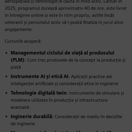
aerospațială și tehnologie le caută în mod activ. Lansat în
2025, programul durează aproximativ 40 de ore, este livrat
în întregime online și este în ritm propriu, astfel încât
veteranii și personalul activ să-l poată finaliza în jurul altor
angajamente.
Cursurile acoperă:
Managementul ciclului de viață al produsului
(PLM)
: Cum trec produsele de la concept la producție și
piață
Instrumente AI și etică AI
: Aplicații practice ale
inteligenței artificiale și considerații etice în inginerie
Tehnologie digitală twin
: Instrumente de simulare și
modelare utilizate în producția și infrastructura
avansată.
Inginerie durabilă
: Considerații de mediu în deciziile
de inginerie