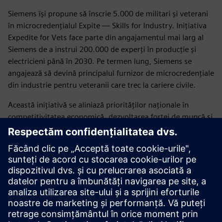
Siemens își propune să înscrie 5.000 de militari și veterani
în microcredențialul Expite — Skills for Industry. Inițiativa
Expedite for Vets face parte din angajamentul mai larg al
Siemens de a instrui 200.000 de experți în producție și
electricieni până în 2030. Pe termen lung, Siemens se
angajează să devină principalul furnizor de microcredențiale
din industrie pentru veteranii care trec la cariere civile.
Această inițiativă se aliniază priorităților naționale în
competitivitatea economică, dezvoltarea forței de muncă și
sprijinul pentru comunitatea militară.
Serviciul tău te-a pregătit pentru conducere. Lasă-ne să te
pregătim pentru următoarea ta misiune.
Aflați mai multe despre programul de microcredențiale
Expedite for Vets și înscrieți-vă astăzi →
Publicat: 2 iunie 2026