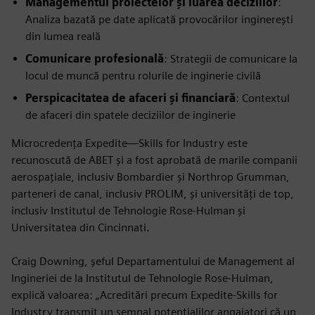
Managementul proiectelor și luarea deciziilor
:
Analiza bazată pe date aplicată provocărilor inginerești
din lumea reală
Comunicare profesională
: Strategii de comunicare la
locul de muncă pentru rolurile de inginerie civilă
Perspicacitatea de afaceri și financiară
: Contextul
de afaceri din spatele deciziilor de inginerie
Microcredența Expedite—Skills for Industry este
recunoscută de ABET și a fost aprobată de marile companii
aerospațiale, inclusiv Bombardier și Northrop Grumman,
parteneri de canal, inclusiv PROLIM, și universități de top,
inclusiv Institutul de Tehnologie Rose-Hulman și
Universitatea din Cincinnati.
Craig Downing, șeful Departamentului de Management al
Ingineriei de la Institutul de Tehnologie Rose-Hulman,
explică valoarea: „Acreditări precum Expedite-Skills for
Industry transmit un semnal potențialilor angajatori că un