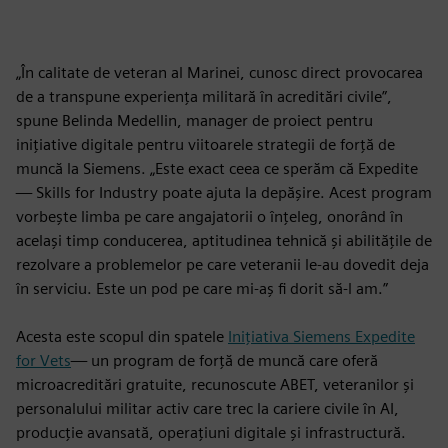
„În calitate de veteran al Marinei, cunosc direct provocarea
de a transpune experiența militară în acreditări civile”,
spune Belinda Medellin, manager de proiect pentru
inițiative digitale pentru viitoarele strategii de forță de
muncă la Siemens. „Este exact ceea ce sperăm că Expedite
— Skills for Industry poate ajuta la depășire. Acest program
vorbește limba pe care angajatorii o înțeleg, onorând în
același timp conducerea, aptitudinea tehnică și abilitățile de
rezolvare a problemelor pe care veteranii le-au dovedit deja
în serviciu. Este un pod pe care mi-aș fi dorit să-l am.”
Acesta este scopul din spatele
Inițiativa Siemens Expedite
for Vets
— un program de forță de muncă care oferă
microacreditări gratuite, recunoscute ABET, veteranilor și
personalului militar activ care trec la cariere civile în AI,
producție avansată, operațiuni digitale și infrastructură.