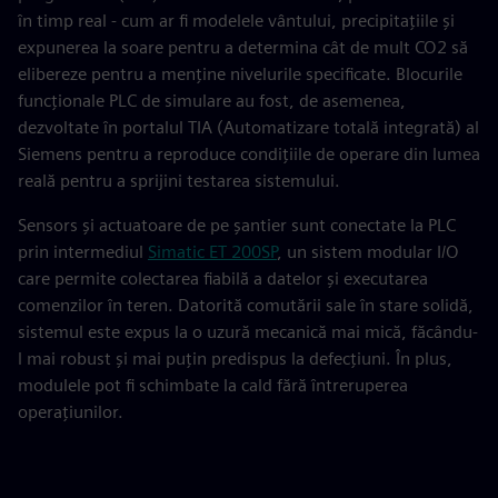
în timp real - cum ar fi modelele vântului, precipitațiile și
expunerea la soare pentru a determina cât de mult CO2 să
elibereze pentru a menține nivelurile specificate. Blocurile
funcționale PLC de simulare au fost, de asemenea,
dezvoltate în portalul TIA (Automatizare totală integrată) al
Siemens pentru a reproduce condițiile de operare din lumea
reală pentru a sprijini testarea sistemului.
Sensors și actuatoare de pe șantier sunt conectate la PLC
prin intermediul
Simatic ET 200SP
, un sistem modular I/O
care permite colectarea fiabilă a datelor și executarea
comenzilor în teren. Datorită comutării sale în stare solidă,
sistemul este expus la o uzură mecanică mai mică, făcându-
l mai robust și mai puțin predispus la defecțiuni. În plus,
modulele pot fi schimbate la cald fără întreruperea
operațiunilor.