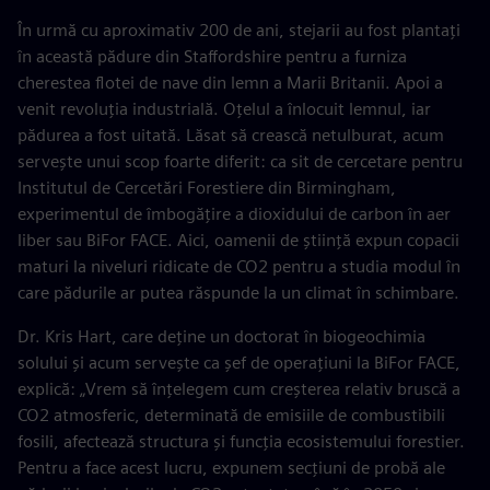
În urmă cu aproximativ 200 de ani, stejarii au fost plantați
în această pădure din Staffordshire pentru a furniza
cherestea flotei de nave din lemn a Marii Britanii. Apoi a
venit revoluția industrială. Oțelul a înlocuit lemnul, iar
pădurea a fost uitată. Lăsat să crească netulburat, acum
servește unui scop foarte diferit: ca sit de cercetare pentru
Institutul de Cercetări Forestiere din Birmingham,
experimentul de îmbogățire a dioxidului de carbon în aer
liber sau BiFor FACE. Aici, oamenii de știință expun copacii
maturi la niveluri ridicate de CO2 pentru a studia modul în
care pădurile ar putea răspunde la un climat în schimbare.
Dr. Kris Hart, care deține un doctorat în biogeochimia
solului și acum servește ca șef de operațiuni la BiFor FACE,
explică: „Vrem să înțelegem cum creșterea relativ bruscă a
CO2 atmosferic, determinată de emisiile de combustibili
fosili, afectează structura și funcția ecosistemului forestier.
Pentru a face acest lucru, expunem secțiuni de probă ale