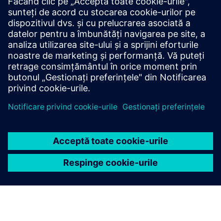
Controlerele de bază sunt alegerea inteligentă pentru
soluțiile compacte de automatizare cu funcții integrate
de comunicare și tehnologie. Controlerele SIMATIC S7-
1200 sunt disponibile în versiuni standard și sigure.