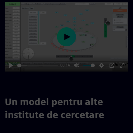
Play
00:14
Play
Mute
Settings
PIP
Enter
fulls
Un model pentru alte
institute de cercetare