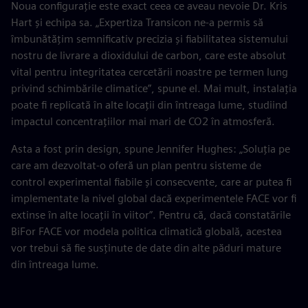
Noua configurație este exact ceea ce aveau nevoie Dr. Kris
Hart și echipa sa. „Expertiza Transicon ne-a permis să
îmbunătățim semnificativ precizia și fiabilitatea sistemului
nostru de livrare a dioxidului de carbon, care este absolut
vital pentru integritatea cercetării noastre pe termen lung
privind schimbările climatice”, spune el. Mai mult, instalația
poate fi replicată în alte locații din întreaga lume, studiind
impactul concentrațiilor mai mari de CO2 în atmosferă.
Asta a fost prin design, spune Jennifer Hughes: „Soluția pe
care am dezvoltat-o oferă un plan pentru sisteme de
control experimental fiabile și consecvente, care ar putea fi
implementate la nivel global dacă experimentele FACE vor fi
extinse în alte locații în viitor”. Pentru că, dacă constatările
BiFor FACE vor modela politica climatică globală, acestea
vor trebui să fie susținute de date din alte păduri mature
din întreaga lume.