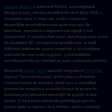
Siemens WinCC
, o platformă SCADA, supraveghează
întregul proces, oferind cercetătorilor de la BiFor FACE o
vizualizare clară, în timp real, a stării sistemului.
Necesitățile de întreținere sunt acum mai ușor de
identificat, permițând o depanare mai rapidă și mai
direcționată. O inovație cheie a fost dezvoltarea unui motor
de vizualizare 3D, care permite cercetătorilor să vadă
înălțimile relative ale tuturor senzorilor și să vizualizeze
matricele din mai multe unghiuri - o îmbunătățire
semnificativă față de interfața de bază a sistemului anterior.
Mulțumită
Digital Twin
Capacități integrate în
TIA Portal
,
inginerii Transicon au reușit să simuleze și să testeze
sistemul înainte de instalare. Acest lucru a simplificat
procesul de integrare și a scurtat timpul de punere în
funcțiune prin reducerea necesității de ajustări la fața
locului. Și dacă aveau nevoie de asistență pe parcurs,
puteau apela la inginerii de la Siemens pentru asistență.