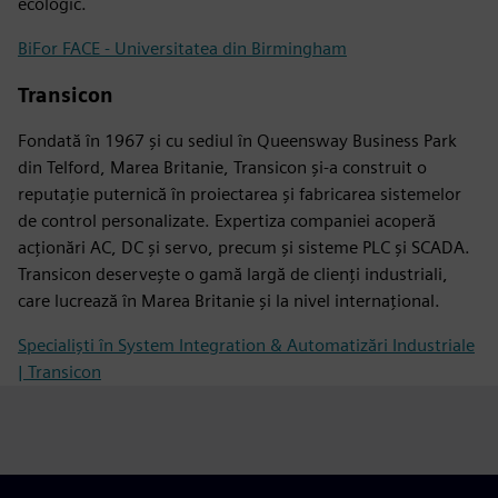
ecologic.
BiFor FACE - Universitatea din Birmingham
Transicon
Fondată în 1967 și cu sediul în Queensway Business Park
din Telford, Marea Britanie, Transicon și-a construit o
reputație puternică în proiectarea și fabricarea sistemelor
de control personalizate. Expertiza companiei acoperă
acționări AC, DC și servo, precum și sisteme PLC și SCADA.
Transicon deservește o gamă largă de clienți industriali,
care lucrează în Marea Britanie și la nivel internațional.
Specialiști în System Integration & Automatizări Industriale
| Transicon