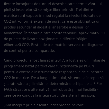
fiecare înconjurat de turnuri deschise care permit vântului,
ploii și insectelor să se miște liber prin sit. Trei dintre
matrice sunt expuse în mod regulat la niveluri ridicate de
CO2 într-o formă extrem de pură, care este obținut ca un
produs secundar al digestiei anaerobe a deșeurilor
alimentare. În fiecare dintre aceste tablouri, aproximativ 30
de puncte de livrare poziționate la diferite înălțimi
eliberează CO2. Restul de trei matrice servesc ca diagrame
de control pentru comparație.
Când proiectul a fost lansat în 2017, a fost ales un limbaj de
programare bazat pe text care funcționează pe PC-uri
pentru a controla instrumentele responsabile de eliberarea
CO2 în matrice. De-a lungul timpului, sistemul a început să-
și arate vârsta și limitările, determinând echipa de la BiFor
FACE să caute o alternativă mai robustă și mai flexibilă -
ceea ce i-a condus la integratorul de sistem Transicon.
„Am început prin a asculta îndeaproape nevoile