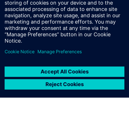
Blog do Easy Plan
Siga as tendências e as melhores práticas para o software
Teamcenter Easy Plan.
Ler o blogue
Software de planeamento de
processos de fabrico
Veja como pode entregar melhores planos de processo de
fabrico.
Explorar