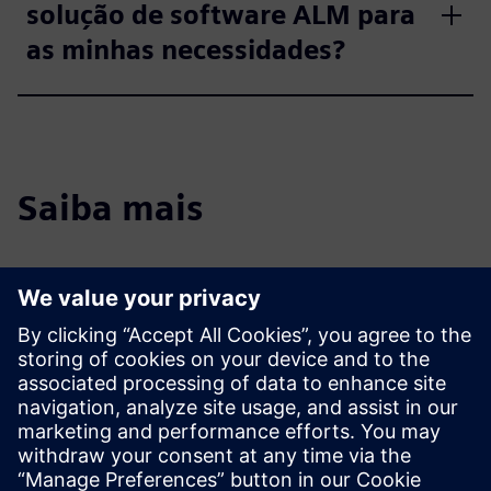
solução de software ALM para
as minhas necessidades?
Saiba mais
Veja
Webinar a pedido
| DevOps: Automatize e colabore com o
Polarion ALM
Webinar a pedido
| Compreender como acelerar o
desenvolvimento de produtos e software com o ALM