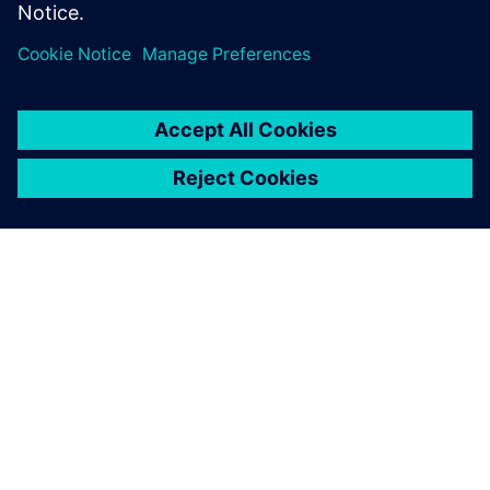
moderno
Canal
| Ver vídeos da Polarion no YouTube
Leia
Blog
| O poder da Polarion para orquestrar o
desenvolvimento de software complexo
Estudo de caso
| Ganhe uma ferramenta abrangente para
gerir requisitos
Estudo de caso
| Reduzir o tempo gasto à procura de dados
em mais de 65%