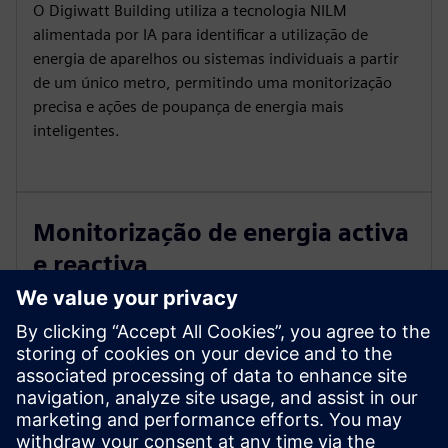
O Digiwatt Building utiliza a tecnologia NILM
alimentada por IA para identificar a utilização de
energia de aparelhos ou sistemas individuais a partir
de um único metro, permitindo uma monitorização
precisa e ações de poupança de energia mais
inteligentes.
Monitorização de energia activa
e reactiva
O Digiwatt Building rastreia a energia ativa e reativa
em tempo real, ajudando a identificar ineficiências,
como problemas de fator de potência e permitindo
ações corretivas para otimizar o desempenho
energético e reduzir custos extras.