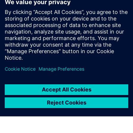
Run MyVirtual Machine — O Digital Twin da aplicação da
máquina
Solicite uma demonstração da TRAK Machine Tools
Pré-requisitos