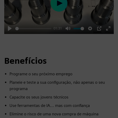
Play
01:31
Play
Mute
Settings
PIP
Enter
fulls
Benefícios
Programe o seu próximo emprego
Planeie e teste a sua configuração, não apenas o seu
programa
Capacite os seus jovens técnicos
Use ferramentas de IA... mas com confiança
Elimine o risco de uma nova compra de máquina