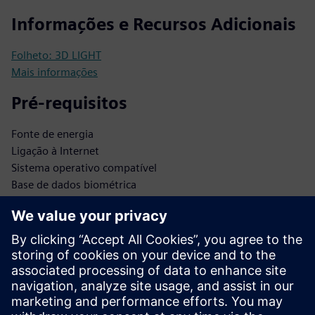
Informações e Recursos Adicionais
Folheto: 3D LIGHT
Mais informações
Pré-requisitos
Fonte de energia
Ligação à Internet
Sistema operativo compatível
Base de dados biométrica
Armazenamento seguro de dados
APIs de integração
Acesso de administrador
Atualizações de software
Infraestrutura de rede
Protocolos de Security
Base de dados de utilizadores