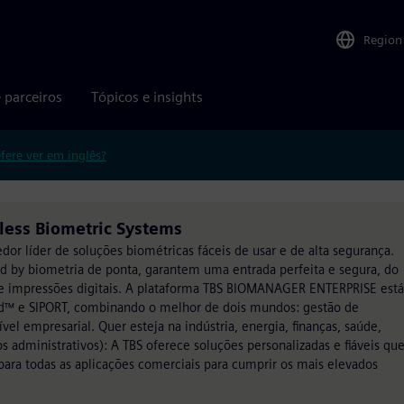
Region
 parceiros
Tópicos e insights
efere ver em inglês?
less Biometric Systems
or líder de soluções biométricas fáceis de usar e de alta segurança.
ed by biometria de ponta, garantem uma entrada perfeita e segura, do
o de impressões digitais. A plataforma TBS BIOMANAGER ENTERPRISE está
ed™ e SIPORT, combinando o melhor de dois mundos: gestão de
vel empresarial. Quer esteja na indústria, energia, finanças, saúde,
os administrativos): A TBS oferece soluções personalizadas e fiáveis qu
para todas as aplicações comerciais para cumprir os mais elevados