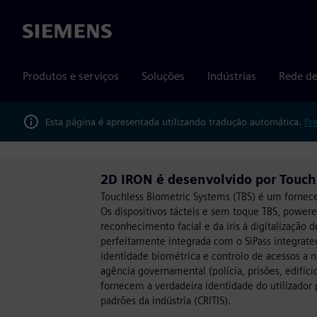
Siemens
Produtos e serviços
Soluções
Indústrias
Rede de
Esta página é apresentada utilizando tradução automática.
Pr
2D IRON é desenvolvido por Touch
Touchless Biometric Systems (TBS) é um forneced
Os dispositivos tácteis e sem toque TBS, power
reconhecimento facial e da íris à digitalizaçã
perfeitamente integrada com o SiPass integrat
identidade biométrica e controlo de acessos a ní
agência governamental (polícia, prisões, edifíci
fornecem a verdadeira identidade do utilizador 
padrões da indústria (CRITIS).