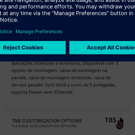
Opções de instalação flexíveis
Impermeável e à prova de poeira (IP65) para
aplicações interiores e exteriores, disponível com 3
opções de montagem: caixa de montagem na
parede, caixa de montagem embutida, caixa de
serviço pesado. Ecrã táctil a cores de 5 polegadas,
suporta Power-over-Ethernet.