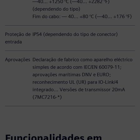
—40... +1250 °C (—40... +2282 °F)
(dependendo do tipo)
Fim do cabo: — 40... +80 °C (—40... +176 °F)
Proteção de
IP54 (dependendo do tipo de conector)
entrada
Aprovações
Declaração de fabrico como aparelho eléctrico
simples de acordo com IEC/EN 60079-11;
aprovações marítimas DNV e EURO;
reconhecimento UL (UR) para IO-Link/4
integrado... Versões de transmissor 20mA
(7MC7216-*)
Funcionalidades em