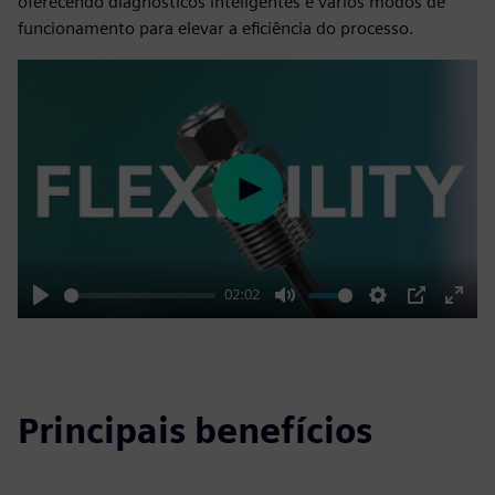
oferecendo diagnósticos inteligentes e vários modos de
funcionamento para elevar a eficiência do processo.
Play
02:02
Play
Mute
Settings
PIP
Enter
fulls
Principais benefícios