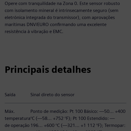
Opere com tranquilidade na Zona 0. Este sensor robusto
com isolamento mineral é intrinsecamente seguro (sem
eletrónica integrada do transmissor), com aprovações
marítimas DNV/EURO confirmando uma excelente
resistência à vibração e EMC.
Principais detalhes
Saída
Sinal direto do sensor
Máx.
Ponto de medição: Pt 100 Básico: —50... +400
temperatura
°C (—58... +752 °F); Pt 100 Estendido: —
de operação
196... +600 °C (—321... +1 112 °F); Termopar: