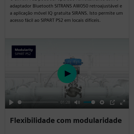
adaptador Bluetooth SITRANS AW050 retroajustável e
a aplicação móvel IQ gratuita SIRANS. Isto permite um
acesso fácil ao SIPART PS2 em locais difíceis.
P
l
a
y
01:28
P
M
S
P
E
l
u
e
I
n
Flexibilidade com modularidade
a
t
t
P
t
y
e
t
e