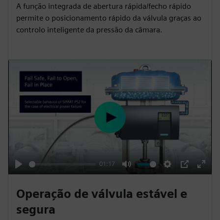
y
e
t
e
A função integrada de abertura rápida/fecho rápido
i
r
permite o posicionamento rápido da válvula graças ao
n
f
controlo inteligente da pressão da câmara.
g
u
s
l
l
s
c
r
e
P
e
l
n
a
y
01:17
P
M
S
P
E
l
u
e
I
n
Operação de válvula estável e
a
t
t
P
t
segura
y
e
t
e