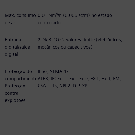
Máx. consumo
0,01 Nm³/h (0.006 scfm) no estado
de ar
controlado
Entrada
2 DI/ 3 DO; 2 valores-limite (eletrónicos,
digital/saída
mecânicos ou capacitivos)
digital
Protecção do
IP66, NEMA 4x
compartimento
ATEX, IECEx — Ex i, Ex e, EX t, Ex d, FM,
Protecção
CSA — IS, NI/I/2, DIP, XP
contra
explosões