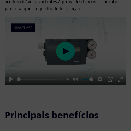
aço inoxidável e variantes à prova de chamas — pronto
para qualquer requisito de instalação.
Play
02:34
Play
Mute
Settings
PIP
Enter
fulls
Principais benefícios