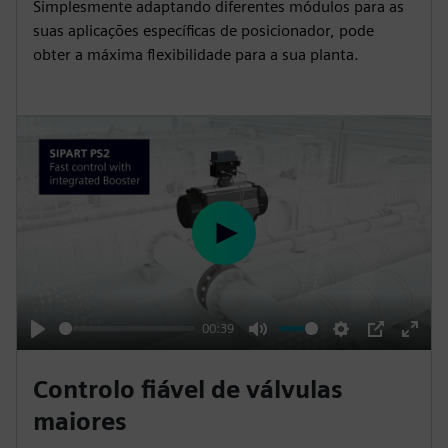
Simplesmente adaptando diferentes módulos para as
i
r
suas aplicações específicas de posicionador, pode
n
f
obter a máxima flexibilidade para a sua planta.
g
u
s
l
l
s
c
r
e
P
e
l
n
a
y
00:39
P
M
S
P
E
l
u
e
I
n
Controlo fiável de válvulas
a
t
t
P
t
maiores
y
e
t
e