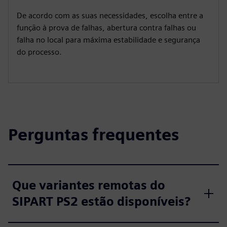
i
r
De acordo com as suas necessidades, escolha entre a
n
f
função à prova de falhas, abertura contra falhas ou
g
u
falha no local para máxima estabilidade e segurança
s
l
do processo.
l
s
c
r
e
Perguntas frequentes
e
n
Que variantes remotas do
SIPART PS2 estão disponíveis?