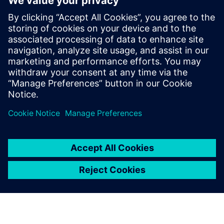
SITRANS mobile IQ
SITRANS mobile IQ is a free app for easy access to
your field devices. Commission, parameterize and
monitor instrumentation via Bluetooth.