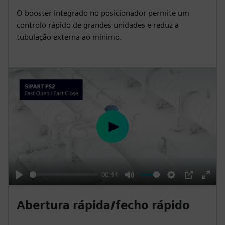
i
r
O booster integrado no posicionador permite um
n
f
controlo rápido de grandes unidades e reduz a
g
u
tubulação externa ao mínimo.
s
l
l
s
c
r
e
e
P
n
l
a
y
00:44
P
M
S
P
E
l
u
e
I
n
Abertura rápida/fecho rápido
a
t
t
P
t