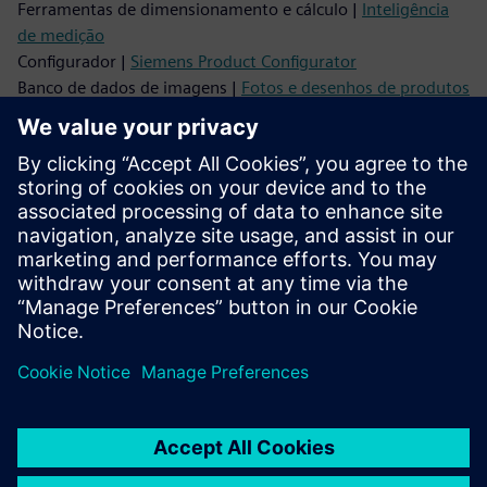
Ferramentas de dimensionamento e cálculo |
Inteligência
de medição
Configurador |
Siemens Product Configurator
Banco de dados de imagens |
Fotos e desenhos de produtos
Dados CAx |
Gestor de transferências CAx
Vídeos |
Youtube
Suporte
Suporte On-line |
Todos os produtos
Suporte On-line |
Fórum Técnico
Suporte On-line |
Criar novo pedido de suporte