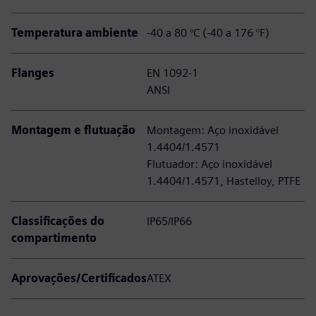
Temperatura ambiente
-40 a 80 °C (-40 a 176 °F)
Flanges
EN 1092-1
ANSI
Montagem e flutuação
Montagem: Aço inoxidável
1.4404/1.4571
Flutuador: Aço inoxidável
1.4404/1.4571, Hastelloy, PTFE
Classificações do
IP65/IP66
compartimento
Aprovações/Certificados
ATEX